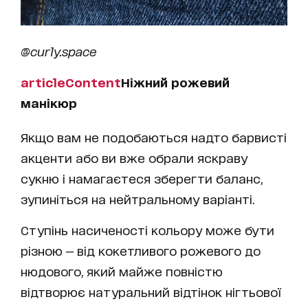
@curly.space
articleContent
Ніжний рожевий
манікюр
Якщо вам не подобаються надто барвисті
акценти або ви вже обрали яскраву
сукню і намагаєтеся зберегти баланс,
зупиніться на нейтральному варіанті.
Ступінь насиченості кольору може бути
різною — від кокетливого рожевого до
нюдового, який майже повністю
відтворює натуральний відтінок нігтьової