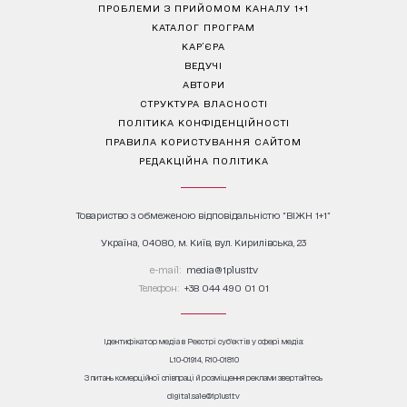
ПРОБЛЕМИ З ПРИЙОМОМ КАНАЛУ 1+1
КАТАЛОГ ПРОГРАМ
КАР’ЄРА
ВЕДУЧІ
АВТОРИ
СТРУКТУРА ВЛАСНОСТІ
ПОЛІТИКА КОНФІДЕНЦІЙНОСТІ
ПРАВИЛА КОРИСТУВАННЯ САЙТОМ
РЕДАКЦІЙНА ПОЛІТИКА
Товариство з обмеженою відповідальністю "ВІЖН 1+1"
Україна, 04080, м. Київ, вул. Кирилівська, 23
е-mail:
media@1plus1.tv
Телефон:
+38 044 490 01 01
Ідентифікатор медіа в Реєстрі суб’єктів у сфері медіа:
L10-01914, R10-01810
З питань комерційної співпраці й розміщення реклами звертайтесь
digital.sale@1plus1.tv