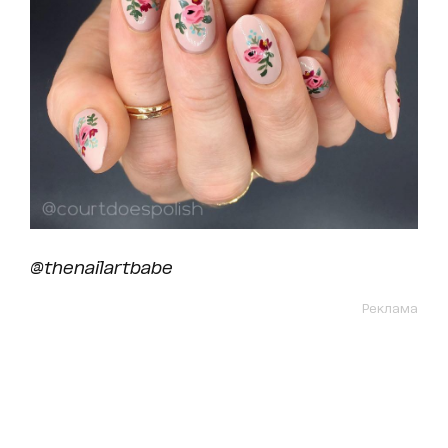
@thenailartbabe
Реклама