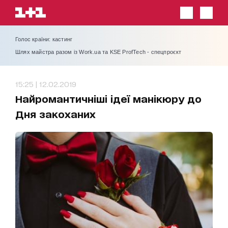
Голос країни: кастинг
Шлях майстра разом із Work.ua та KSE ProfTech - спецпроєкт
15:25 | 12.02.2019
Найромантичніші ідеї манікюру до
Дня закоханих