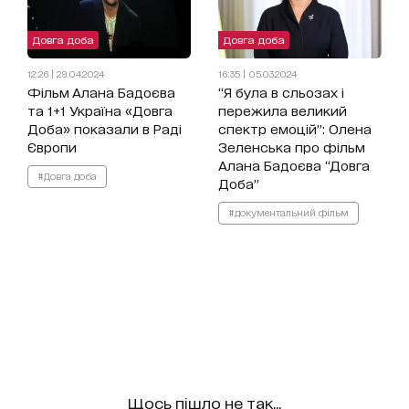
Довга доба
Довга доба
12:26 | 29.04.2024
16:35 | 05.03.2024
Фільм Алана Бадоєва
“Я була в сльозах і
та 1+1 Україна «Довга
пережила великий
Доба» показали в Раді
спектр емоцій”: Олена
Європи
Зеленська про фільм
Алана Бадоєва “Довга
#Довга доба
Доба”
#документальний фільм
Щось пішло не так...