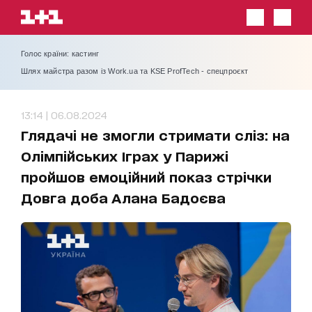
Голос країни: кастинг
Шлях майстра разом із Work.ua та KSE ProfTech - спецпроєкт
13:14 | 06.08.2024
Глядачі не змогли стримати сліз: на
Олімпійських Іграх у Парижі
пройшов емоційний показ стрічки
Довга доба Алана Бадоєва