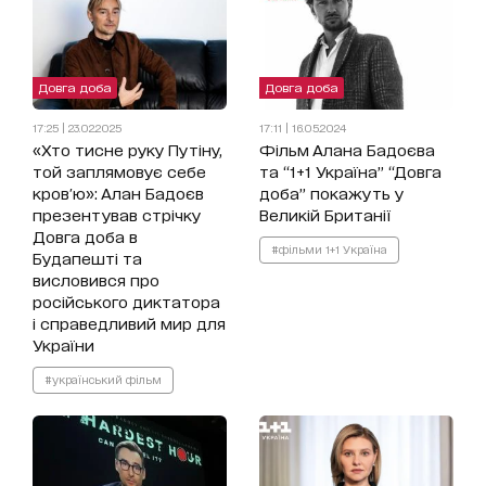
Довга доба
Довга доба
17:25 | 23.02.2025
17:11 | 16.05.2024
«Хто тисне руку Путіну,
Фільм Алана Бадоєва
той заплямовує себе
та “1+1 Україна” “Довга
кров'ю»: Алан Бадоєв
доба” покажуть у
презентував стрічку
Великій Британії
Довга доба в
#фільми 1+1 Україна
Будапешті та
висловився про
російського диктатора
і справедливий мир для
України
#український фільм