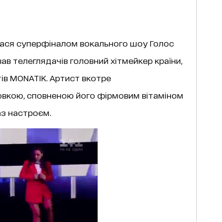
алася суперфіналом вокального шоу Голос
ав телеглядачів головний хітмейкер країни,
ів MONATIK. Артист вкотре
овкою, сповненою його фірмовим вітаміном
аз настроєм.