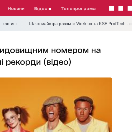
Новини
відео
телепрограма
: кастинг
Шлях майстра разом із Work.ua та KSE ProfTech - 
видовищним номером на
ні рекорди (відео)