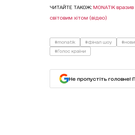
ЧИТАЙТЕ ТАКОЖ:
MONATIK вразив 
світовим хітом (відео)
#monatik
#фінал шоу
#нови
#Голос країни
Не пропустіть головне! 