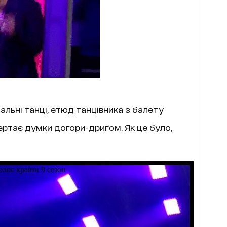
льні танці, етюд танцівника з балету
вертає думки догори-дриґом. Як це було,