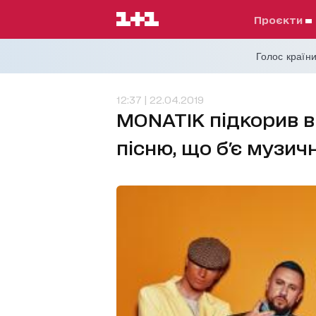
проєкти
Голос країни
12:37 | 22.04.2019
MONATIK підкорив 
пісню, що б'є музич