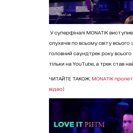
У суперфіналі MONATIK виступив і
слухачів по всьому світу всього з
головний саундтрек року всього 
тільки на YouTube, а трек став н
ЧИТАЙТЕ ТАКОЖ:
MONATIK пролетів
відео)