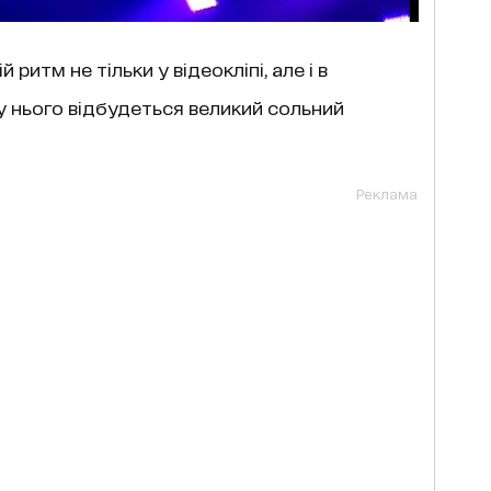
итм не тільки у відеокліпі, але і в
 у нього відбудеться великий сольний
Реклама