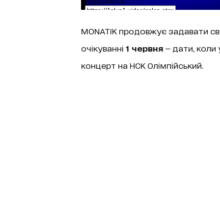
MONATIK продовжує задавати свій р
очікуванні
1 червня
— дати, коли
концерт на НСК Олімпійський.