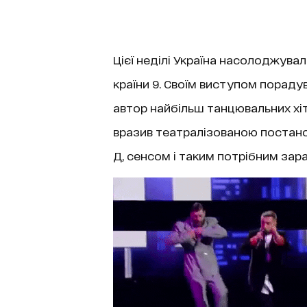
Цієї неділі Україна насолоджув
країни 9. Своїм виступом порадув
автор найбільш танцювальних хіт
вразив театралізованою постан
Д, сенсом і таким потрібним зар