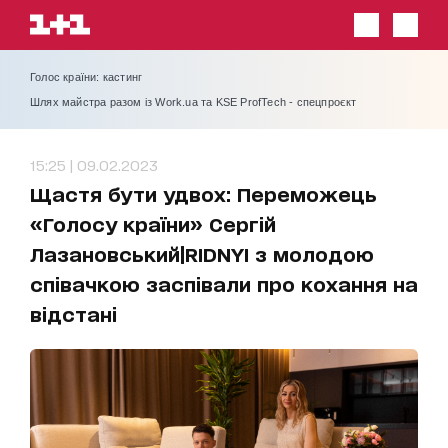
Голос країни: кастинг
Шлях майстра разом із Work.ua та KSE ProfTech - спецпроєкт
15:25 | 09.02.2023
Щастя бути удвох: Переможець
«Голосу країни» Сергій
Лазановський|RIDNYI з молодою
співачкою заспівали про кохання на
відстані