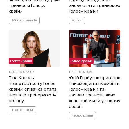
тренером Голосу
знову стати тренеркою
країни
Голосу країни
#Голос країни 14
#зірки
Голос країни
Голос країни
10:00 | 31.07.2026
11:48 | 19.07.2026
Тіна Кароль
Юрій Горбунов пригадав
повертається у Голос
найемоційніші моменти
країни: співачка стала
Голосу країни та
першою тренеркою 14
назвав тренерів, яких
сезону
хоче побачити у новому
сезоні
#Голос країни
#Голос країни