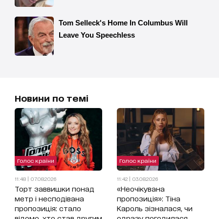
Новини по темі
Голос країни
Голос країни
11:48 | 07.08.2026
11:42 | 03.08.2026
Торт заввишки понад
«Неочікувана
метр і несподівана
пропозиція»: Тіна
пропозиція: стало
Кароль зізналася, чи
відомо, хто став другим
одразу погодилася