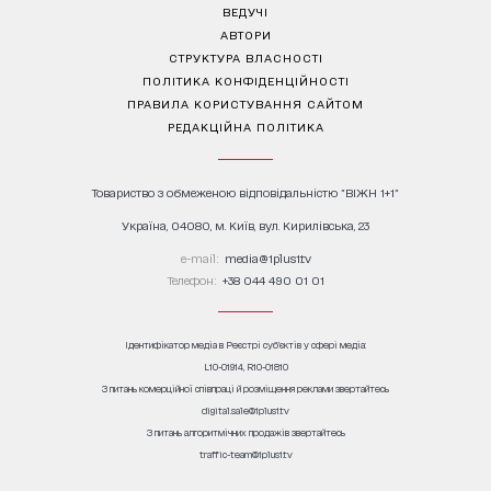
ВЕДУЧІ
АВТОРИ
СТРУКТУРА ВЛАСНОСТІ
ПОЛІТИКА КОНФІДЕНЦІЙНОСТІ
ПРАВИЛА КОРИСТУВАННЯ САЙТОМ
РЕДАКЦІЙНА ПОЛІТИКА
Товариство з обмеженою відповідальністю "ВІЖН 1+1"
Україна, 04080, м. Київ, вул. Кирилівська, 23
е-mail:
media@1plus1.tv
Телефон:
+38 044 490 01 01
Ідентифікатор медіа в Реєстрі суб’єктів у сфері медіа:
L10-01914, R10-01810
З питань комерційної співпраці й розміщення реклами звертайтесь
digital.sale@1plus1.tv
З питань алгоритмічних продажів звертайтесь
traffic-team@1plus1.tv