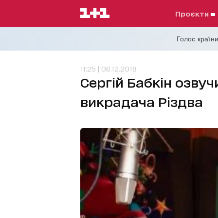
проєкти
Голос країни
11:25 | 06.12.2018
Сергій Бабкін озву
викрадача Різдва