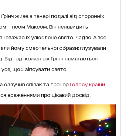
рінч живе в печері подалі від сторонніх
ом — псом Максом. Він ненавидить
зневажає їх улюблене свято Різдво. А все
дали йому смертельної образи: глузували
. Відтоді кожен рік Ґрінч намагається
усе, щоб зіпсувати свято.
а озвучив співак та тренер
Голосу країни
вся враженнями про цікавий досвід.