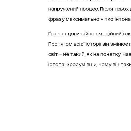
напружений процес. Після трьох 
фразу максимально чітко інтонаці
Ґрінч надзвичайно емоційний і с
Протягом всієї історії він змінюєт
світ — не такий, як на початку. Н
істота. Зрозумівши, чому він так