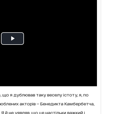
 що я дублював таку веселу істоту, я, по
улюблених акторів — Бенедикта Камбербетча,
 Я й не уявляв, що це настільки важкий і