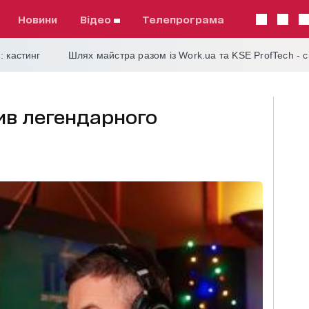
Новини
відео
телепрограма
: кастинг
Шлях майстра разом із Work.ua та KSE ProfTech - 
чив легендарного