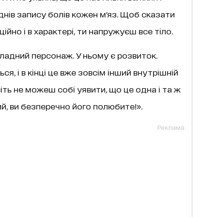
днів запису болів кожен м'яз. Щоб сказати
йно і в характері, ти напружуєш все тіло.
кладний персонаж. У ньому є розвиток.
ься, і в кінці це вже зовсім інший внутрішній
авіть не можеш собі уявити, що це одна і та ж
ий, ви безперечно його полюбите!».
Реклама