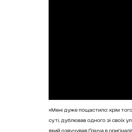
«Мені дуже пощастило: крім того,
суті, дублював одного зі своїх 
який озвучував Ґрінча в оригіналі!