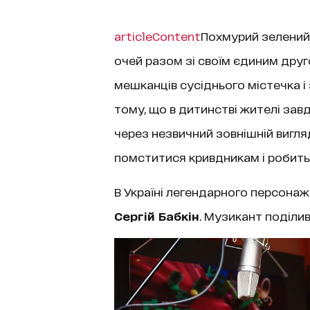
articleContent
Похмурий зелений Ґ
очей разом зі своїм єдиним друг
мешканців сусіднього містечка і 
тому, що в дитинстві жителі зав
через незвичний зовнішній вигляд
помститися кривдникам і робить 
В Україні легендарного персонаж
Сергій Бабкін
. Музикант поділи