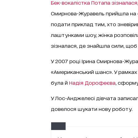
Бек-вокалістка Потапа зізналася,
Смирнова-Журавель прийшла на с
подати приклад тим, хто зневірив
лаштунками шоу, жінка розповіла
зізналася, де знайшла сили, щоб 
У 2007 році
Ірина Смирнова-Жура
«Американський шанс». У рамках р
була й
Надія Дорофеєва
, сформу
У Лос-Анджелесі дівчата записали
довелося шукати нову роботу.