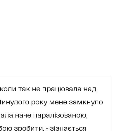
ніколи так не працювала над
. Минулого року мене замкнуло
стала наче паралізованою,
бою зробити, - зізнається