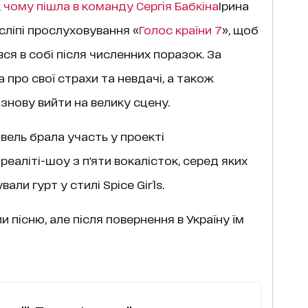
 чому пішла в команду Сергія Бабкіна
Ірина
ліпі прослуховування «
Голос країни 7
», щоб
ся в собі після численних поразок. За
 про свої страхи та невдачі, а також
знову вийти на велику сцену.
вель
брала участь у проекті
еаліті-шоу з п'яти вокалісток, серед яких
вали гурт у стилі Spice Girls.
 пісню, але після повернення в Україну їм