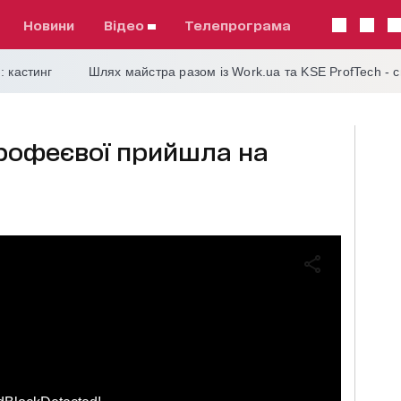
Новини
відео
телепрограма
: кастинг
Шлях майстра разом із Work.ua та KSE ProfTech - 
орофеєвої прийшла на