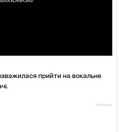
dBlockDetected!
 наважилася прийти на вокальне
чі.
Реклама