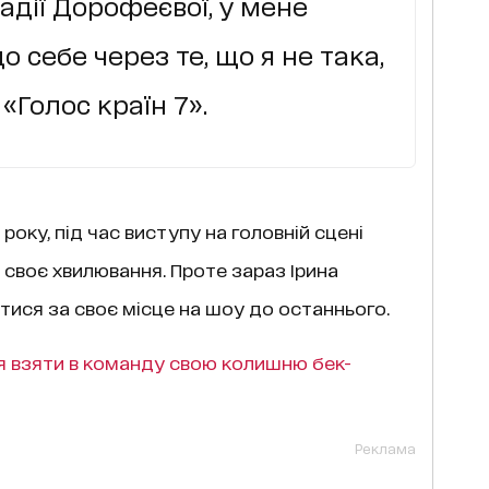
адії Дорофеєвої, у мене
 себе через те, що я не така,
«Голос країн 7».
року, під час виступу на головній сцені
 своє хвилювання. Проте зараз Ірина
ися за своє місце на шоу до останнього.
я взяти в команду свою колишню бек-
Реклама