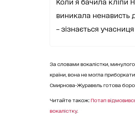
Коли я бачила кліпи Н
виникала ненависть до
– зізнається учасниця 
За словами вокалістки, минулого 
країни, вона не могла приборкати
Смирнова-Журавель готова борот
Читайте також:
Потап відмовивс
вокалістку
.