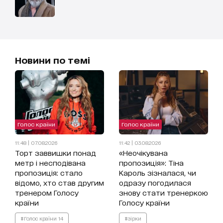
Новини по темі
Голос країни
Голос країни
11:48 | 07.08.2026
11:42 | 03.08.2026
Торт заввишки понад
«Неочікувана
метр і несподівана
пропозиція»: Тіна
пропозиція: стало
Кароль зізналася, чи
відомо, хто став другим
одразу погодилася
тренером Голосу
знову стати тренеркою
країни
Голосу країни
#Голос країни 14
#зірки