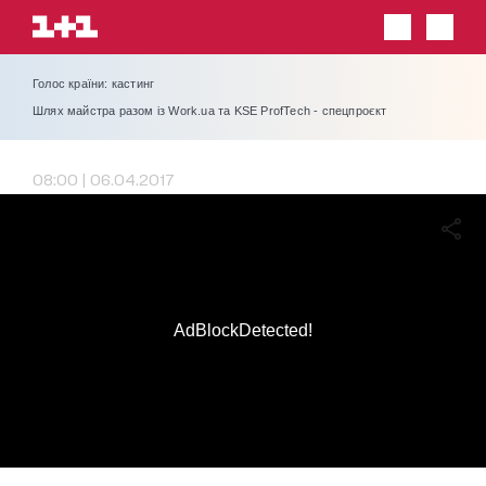
Голос країни: кастинг
Шлях майстра разом із Work.ua та KSE ProfTech - спецпроєкт
08:00 | 06.04.2017
AdBlockDetected!