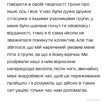
говорити в своїй творчості трохи про
інше, ось і все. У нас були дуже дружні
стосунки з іншими учасницями групи, у
мене було шалене почуття обов'язку і
відданості, тому я б сама ніколи не
зважилася покинути колектив. Але так
збіглося, що мій наречений умовив мене
піти з групи, за що я йому вдячна. Ми
розірвали наші з ним відносини
напередодні весілля, після чого, звичайно,
мені знадобився час, щоб це переживання
пройшло. І я розуміла, що дійсно в таких
ситуаціях тільки час нам допомагає.
Реклама