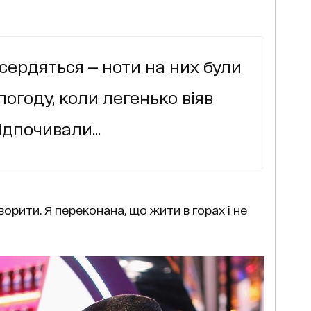
и сердяться — ноти на них були
 погоду, коли легенько віяв
відпочивали...
орити. Я переконана, що жити в горах і не