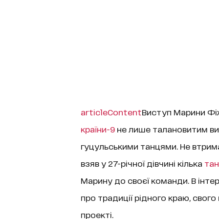
articleContent
Виступ Марини Фі
країни-9
не лише талановитим ви
гуцульськими танцями. Не втримав
взяв у 27-річної дівчині кілька
тан
Марину до своєї команди. В інтер
про традиції рідного краю, свого
проекті.