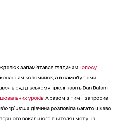
жделюк запам’ятався глядачам
Голосу
конанням коломийок, а й самобутніми
ся в суддівському кріслі навіть Dan Balan і
цювальних уроків
. А разом з тим – запросив
в’ю 1plus1.ua дівчина розповіла багато цікаво
 першого вокального вчителя і мету на