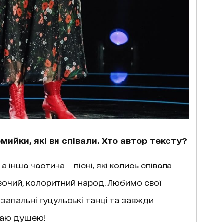
мийки, які ви співали. Хто автор тексту?
 інша частина — пісні, які колись співала
івочий, колоритний народ. Любимо свої
апальні гуцульські танці та завжди
іваю душею!