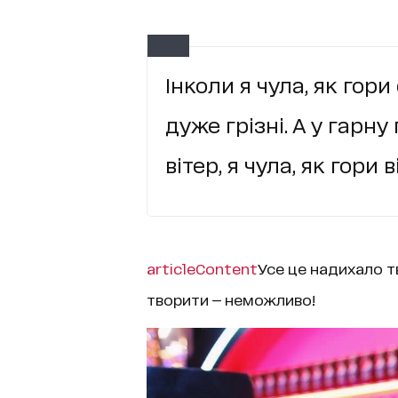
Інколи я чула, як гор
дуже грізні. А у гарну
вітер, я чула, як гори 
articleContent
Усе це надихало тв
творити — неможливо!