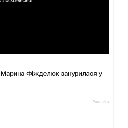
dBlockDetected!
 Марина Фіжделюк занурилася у
Реклама