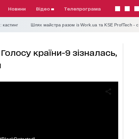
Новини
відео
телепрограма
: кастинг
Шлях майстра разом із Work.ua та KSE ProfTech - 
Голосу країни-9 зізналась,
и