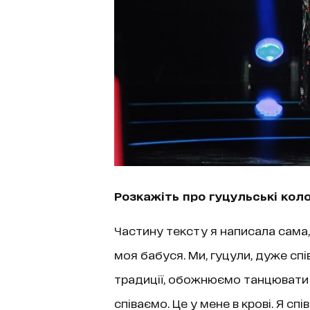
Розкажіть про гуцульські коло
Частину тексту я написала сама, а
моя бабуся. Ми, гуцули, дуже сп
традиції, обожнюємо танцювати з
співаємо. Це у мене в крові. Я сп