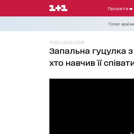
проєкти
Голос країни
11:00 | 26.01.2019
Запальна гуцулка з 
хто навчив її співат