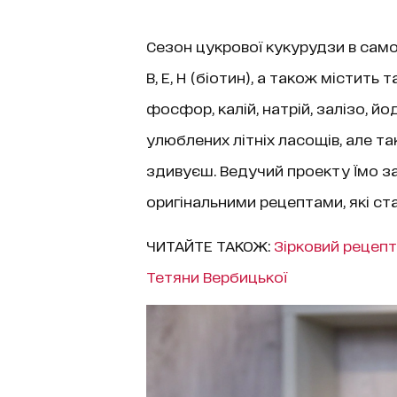
Сезон цукрової кукурудзи в само
В, Е, Н (біотин), а також містить 
фосфор, калій, натрій, залізо, йо
улюблених літніх ласощів, але т
здивуєш. Ведучий проекту Їмо з
оригінальними рецептами, які ст
ЧИТАЙТЕ ТАКОЖ:
Зірковий рецепт
Тетяни Вербицької