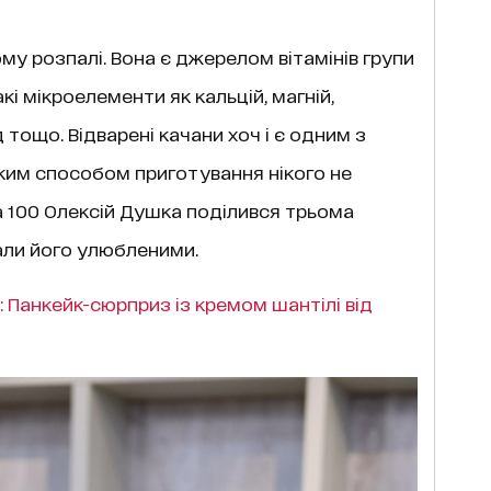
му розпалі. Вона є джерелом вітамінів групи
такі мікроелементи як кальцій, магній,
д тощо. Відварені качани хоч і є одним з
аким способом приготування нікого не
а 100 Олексій Душка поділився трьома
али його улюбленими.
: Панкейк-сюрприз із кремом шантілі від