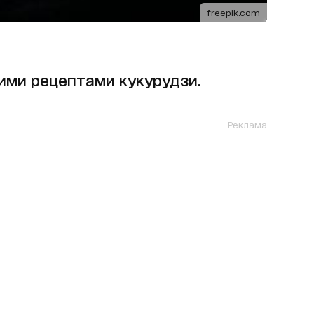
freepik.com
ими рецептами кукурудзи.
Реклама