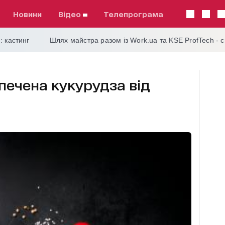
Новини
відео
телепрограма
: кастинг
Шлях майстра разом із Work.ua та KSE ProfTech - 
апечена кукурудза від