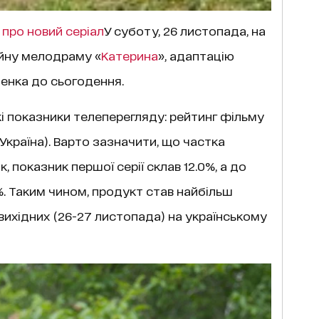
про новий серіал
У суботу, 26 листопада, на
ійну мелодраму «
Катерина
», адаптацію
енка до сьогодення.
 показники телеперегляду: рейтинг фільму
, Україна). Варто зазначити, що частка
ак, показник першої серії склав 12.0%, а до
%. Таким чином, продукт став найбільш
ихідних (26-27 листопада) на українському