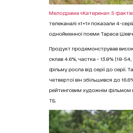
Мелодрама «Катерина»: 5 фактів 
телеканалі «1+1» показали 4-сер
однойменної поеми Тараса Шевч
Продукт продемонстрував високі
склав 4.6%, частка – 13.8% (18-54
фільму росла від серії до серії. Т
четвертої він збільшився до 16.6
рейтинговим художнім фільмом в
ТБ.