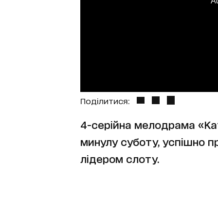
A
Поділитися:
4-серійна мелодрама «Кат
минулу суботу, успішно пр
лідером слоту.