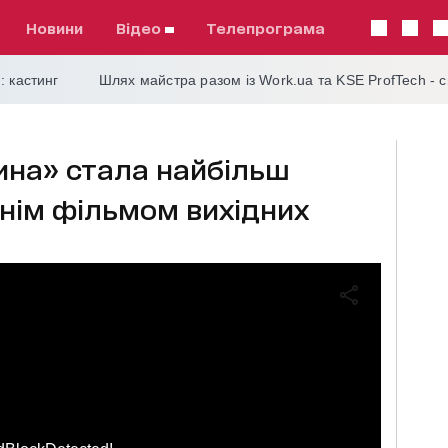
Новини
відео
телепрограма
: кастинг
Шлях майстра разом із Work.ua та KSE ProfTech - 
на» стала найбільш
нім фільмом вихідних