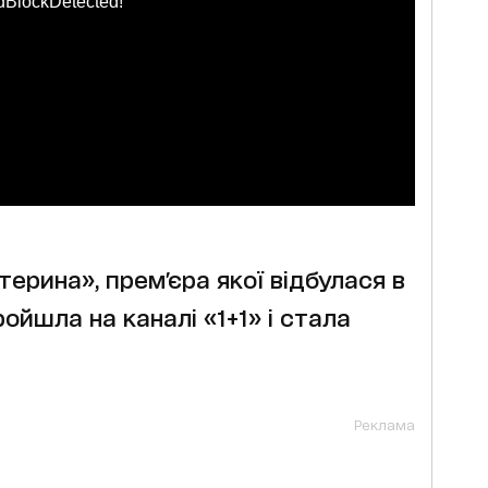
dBlockDetected!
ерина», прем'єра якої відбулася в
ойшла на каналі «1+1» і стала
Реклама