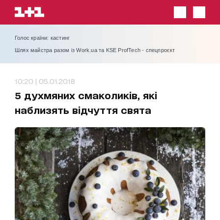
Голос країни: кастинг
Шлях майстра разом із Work.ua та KSE ProfTech - спецпроєкт
10:20 | 05.01.2018
5 духмяних смаколиків, які
наблизять відчуття свята