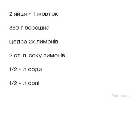
2 яйця + 1 жовток
350 г борошна
Цедра 2х лимонів
2 ст. л. соку лимонів
1/2 ч л соди
1/2 ч л солі
Реклама