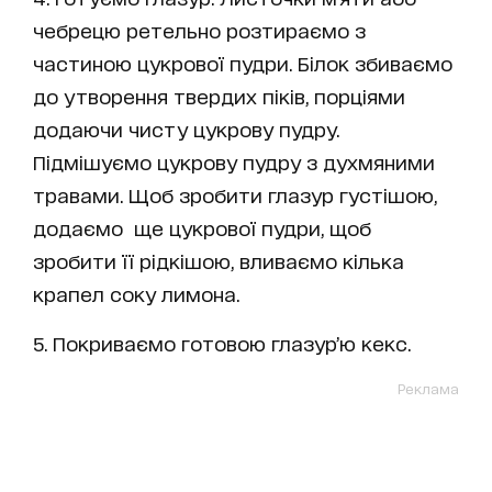
чебрецю ретельно розтираємо з
частиною цукрової пудри. Білок збиваємо
до утворення твердих піків, порціями
додаючи чисту цукрову пудру.
Підмішуємо цукрову пудру з духмяними
травами. Щоб зробити глазур густішою,
додаємо ще цукрової пудри, щоб
зробити її рідкішою, вливаємо кілька
крапел соку лимона.
5. Покриваємо готовою глазур’ю кекс.
Реклама