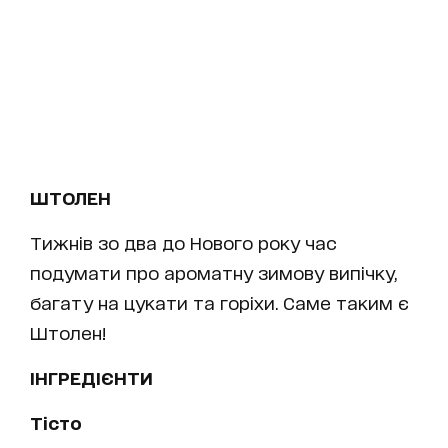
ШТОЛЕН
Тижнів зо два до Нового року час
подумати про ароматну зимову випічку,
багату на цукати та горіхи. Саме таким є
Штолен!
ІНГРЕДІЄНТИ
Тісто