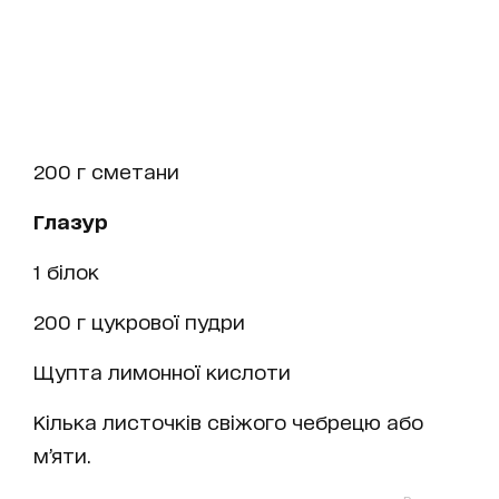
200 г сметани
Глазур
1 білок
200 г цукрової пудри
Щупта лимонної кислоти
Кілька листочків свіжого чебрецю або
м’яти.