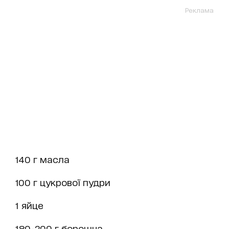
Реклама
140 г масла
100 г цукрової пудри
1 яйце
180-200 г борошна