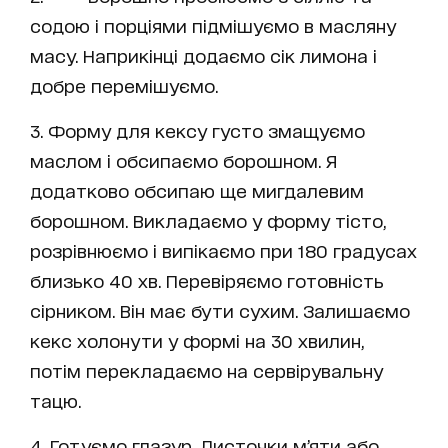
содою і порціями підмішуємо в масляну
масу. Наприкінці додаємо сік лимона і
добре перемішуємо.
3. Форму для кексу густо змащуємо
маслом і обсипаємо борошном. Я
додатково обсипаю ще мигдалевим
борошном. Викладаємо у форму тісто,
розрівнюємо і випікаємо при 180 градусах
близько 40 хв. Перевіряємо готовність
сірником. Він має бути сухим. Залишаємо
кекс холонути у формі на 30 хвилин,
потім перекладаємо на сервірувальну
тацю.
4. Готуємо глазур. Листочки м’яти або