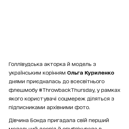
Голлівудська акторка й модель з
українським корінням
Ольга Куриленко
днями приєдналась до всесвітнього
флешмобу #ThrowbackThursday, у рамках
якого користувачі соцмереж діляться з
підписниками архівними фото.
Дівчина Бонда пригадала свій перший
модельний досвід й опублікувала в