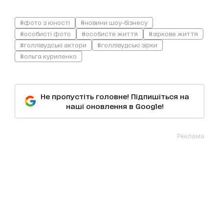
#фото з юності
#новини шоу-бізнесу
#особисті фото
#особисте життя
#зіркове життя
#голлівудські актори
#голлівудські зірки
#ольга куриленко
Не пропустіть головне! Підпишіться на
наші оновлення в Google!
Реклама