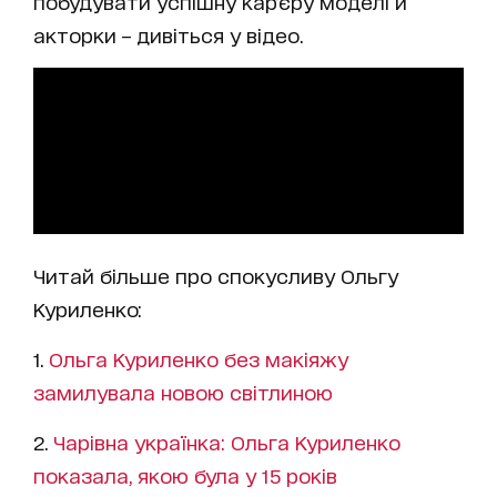
побудувати успішну кар’єру моделі й
акторки – дивіться у відео.
Читай більше про спокусливу Ольгу
Куриленко:
1.
Ольга Куриленко без макіяжу
замилувала новою світлиною
2.
Чарівна українка: Ольга Куриленко
показала, якою була у 15 років