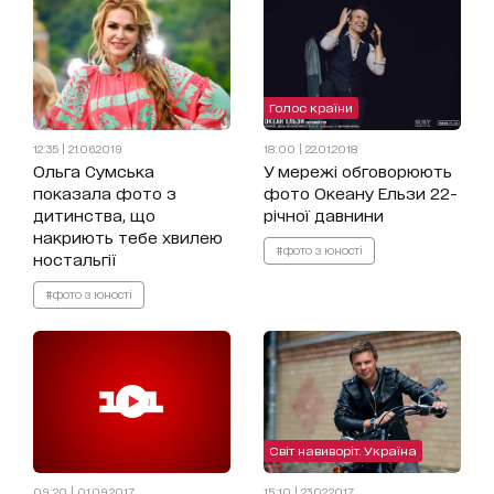
Голос країни
12:35 | 21.06.2019
18:00 | 22.01.2018
Ольга Сумська
У мережі обговорюють
показала фото з
фото Океану Ельзи 22-
дитинства, що
річної давнини
накриють тебе хвилею
#фото з юності
ностальгії
#фото з юності
Світ навиворіт. Україна
09:20 | 01.09.2017
15:10 | 23.02.2017