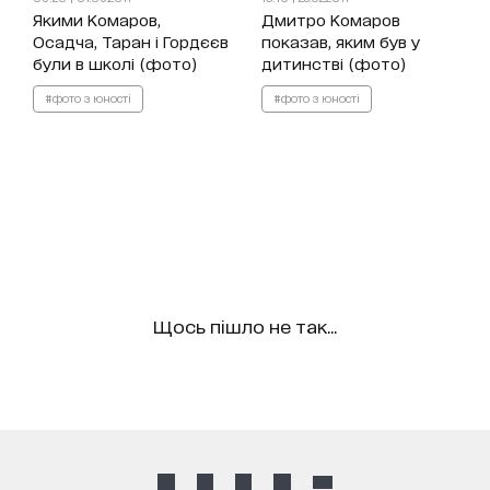
Якими Комаров,
Дмитро Комаров
Осадча, Таран і Гордєєв
показав, яким був у
були в школі (фото)
дитинстві (фото)
#фото з юності
#фото з юності
Щось пішло не так...