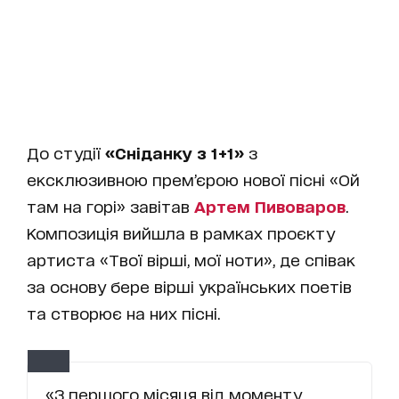
До студії
«Сніданку з 1+1»
з
ексклюзивною прем’єрою нової пісні «Ой
там на горі» завітав
Артем Пивоваров
.
Композиція вийшла в рамках проєкту
артиста «Твої вірші, мої ноти», де співак
за основу бере вірші українських поетів
та створює на них пісні.
«З першого місяця від моменту