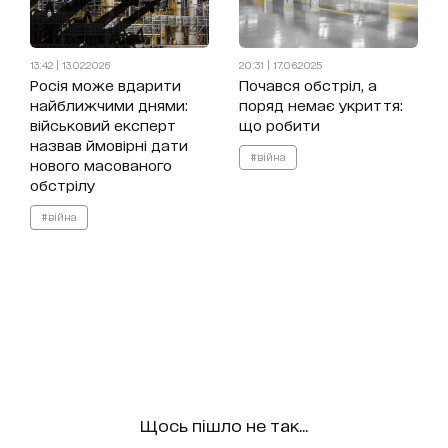
13:42 | 13.02.2026
20:31 | 17.06.2025
Росія може вдарити
Почався обстріл, а
найближчими днями:
поряд немає укриття:
військовий експерт
що робити
назвав ймовірні дати
#війна
нового масованого
обстрілу
#війна
Щось пішло не так...