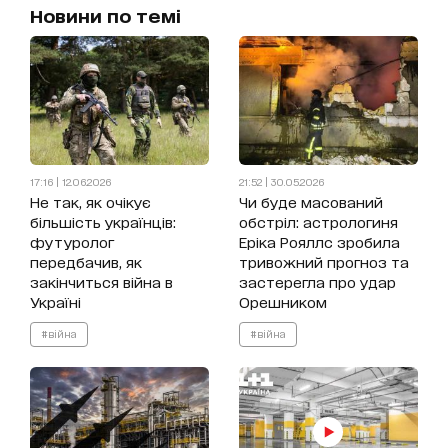
Новини по темі
17:16 | 12.06.2026
21:52 | 30.05.2026
Не так, як очікує
Чи буде масований
більшість українців:
обстріл: астрологиня
футуролог
Еріка Рояллс зробила
передбачив, як
тривожний прогноз та
закінчиться війна в
застерегла про удар
Україні
Орешником
#війна
#війна