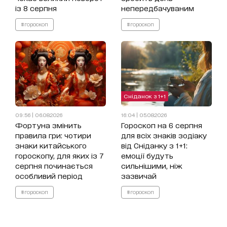
із 8 серпня
непередбачуваним
#гороскоп
#гороскоп
Сніданок з 1+1
09:56 | 06.08.2026
16:04 | 05.08.2026
Фортуна змінить
Гороскоп на 6 серпня
правила гри: чотири
для всіх знаків зодіаку
знаки китайського
від Сніданку з 1+1:
гороскопу, для яких із 7
емоції будуть
серпня починається
сильнішими, ніж
особливий період
зазвичай
#гороскоп
#гороскоп