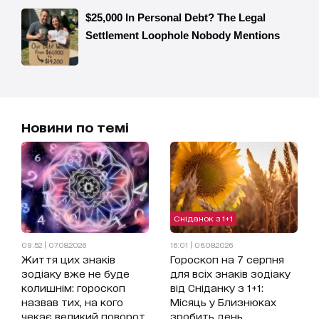
Новини по темі
Сніданок з 1+1
09:52 | 07.08.2026
16:01 | 06.08.2026
Життя цих знаків
Гороскоп на 7 серпня
зодіаку вже не буде
для всіх знаків зодіаку
колишнім: гороскоп
від Сніданку з 1+1:
назвав тих, на кого
Місяць у Близнюках
чекає великий поворот
зробить день