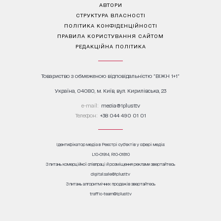
АВТОРИ
СТРУКТУРА ВЛАСНОСТІ
ПОЛІТИКА КОНФІДЕНЦІЙНОСТІ
ПРАВИЛА КОРИСТУВАННЯ САЙТОМ
РЕДАКЦІЙНА ПОЛІТИКА
Товариство з обмеженою відповідальністю "ВІЖН 1+1"
Україна, 04080, м. Київ, вул. Кирилівська, 23
е-mail:
media@1plus1.tv
Телефон:
+38 044 490 01 01
Ідентифікатор медіа в Реєстрі суб’єктів у сфері медіа:
L10-01914, R10-01810
З питань комерційної співпраці й розміщення реклами звертайтесь
digital.sale@1plus1.tv
З питань алгоритмічних продажів звертайтесь
traffic-team@1plus1.tv