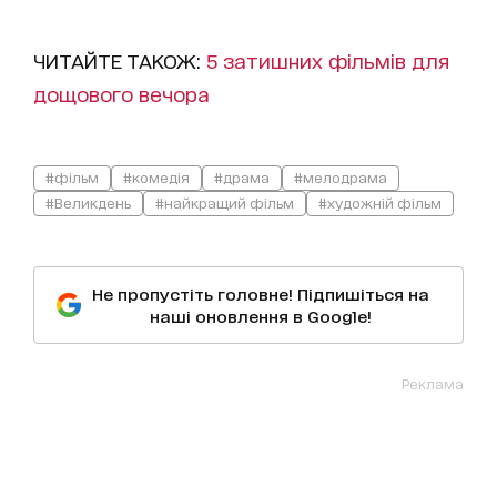
ЧИТАЙТЕ ТАКОЖ:
5 затишних фільмів для
дощового вечора
#фільм
#комедія
#драма
#мелодрама
#Великдень
#найкращий фільм
#художній фільм
Не пропустіть головне! Підпишіться на
наші оновлення в Google!
Реклама