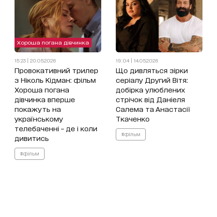
Хороша погана дівчинка
15:23 | 20.05.2026
19:04 | 14.05.2026
Провокативний трилер
Що дивляться зірки
з Ніколь Кідман: фільм
серіалу Другий Вітя:
Хороша погана
добірка улюблених
дівчинка вперше
стрічок від Даніеля
покажуть на
Салема та Анастасії
українському
Ткаченко
телебаченні – де і коли
#фільм
дивитись
#фільм