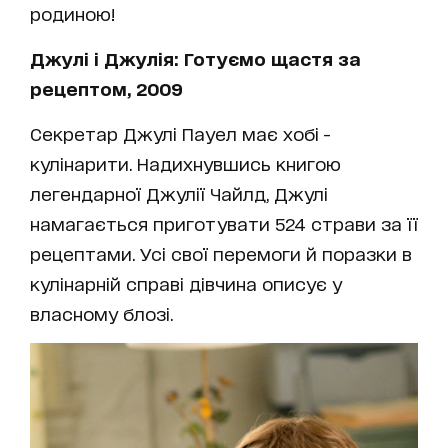
родиною!
Джулі і Джулія: Готуємо щастя за
рецептом, 2009
Секретар Джулі Пауел має хобі -
кулінарити. Надихнувшись книгою
легендарної Джулії Чайлд, Джулі
намагається приготувати 524 страви за її
рецептами. Усі свої перемоги й поразки в
кулінарній справі дівчина описує у
власному блозі.