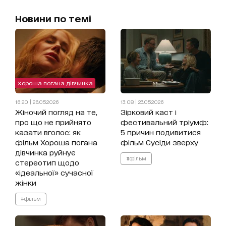
Новини по темі
Хороша погана дівчинка
16:20 | 26.05.2026
13:08 | 23.05.2026
Жіночий погляд на те,
Зірковий каст і
про що не прийнято
фестивальний тріумф:
казати вголос: як
5 причин подивитися
фільм Хороша погана
фільм Сусіди зверху
дівчинка руйнує
#фільм
стереотип щодо
«ідеальної» сучасної
жінки
#фільм