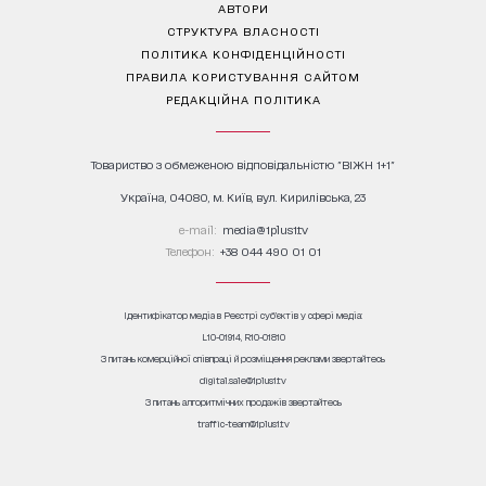
АВТОРИ
СТРУКТУРА ВЛАСНОСТІ
ПОЛІТИКА КОНФІДЕНЦІЙНОСТІ
ПРАВИЛА КОРИСТУВАННЯ САЙТОМ
РЕДАКЦІЙНА ПОЛІТИКА
Товариство з обмеженою відповідальністю "ВІЖН 1+1"
Україна, 04080, м. Київ, вул. Кирилівська, 23
е-mail:
media@1plus1.tv
Телефон:
+38 044 490 01 01
Ідентифікатор медіа в Реєстрі суб’єктів у сфері медіа:
L10-01914, R10-01810
З питань комерційної співпраці й розміщення реклами звертайтесь
digital.sale@1plus1.tv
З питань алгоритмічних продажів звертайтесь
traffic-team@1plus1.tv