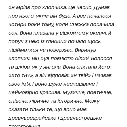
«Я мріяв про хлопчика. Це чесно. Думав
про нього, яким він буде. А все почалося
чотири роки тому, коли Снєжка побачила
сон. Вона плавала у відкритому океані, й
поруч з нею із глибини почало щось
підійматися на поверхню. Виринув
хлопчик. Він був повністю білий. Волосся
та шкіра, як у янгола. Вона спитала його:
«Хто ти?», а він відповів: «Я твій» і назвав
своє ім’я. І воно дуже несподіване і
неймовірно красиве. Музичне, поетичне,
співоче, ліричне та історичне. Можу
сказати тільки те, що воно має
древньоєврейське і древньогрецьке
походження.