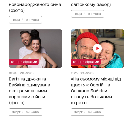
новонародженого сина
світському заході
(фото)
#сергій і сніжана
#сергій і сніжана
Танці з зірками
Танці з зірками
16:00 | 21.03.2019
11:25 | 12.03.2019
Вагітна дружина
«На сьомому місяці від
Бабкіна здивувала
щастя»: Сергій та
екстремальними
Сніжана Бабкіни
вправами з йоги
стануть батьками
(фото)
втретє
#сергій і сніжана
#сергій і сніжана