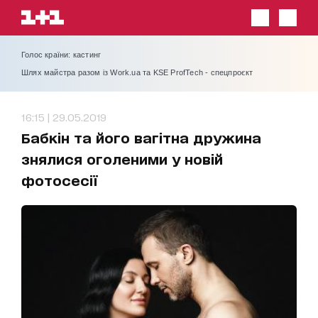
Голос країни: кастинг
Шлях майстра разом із Work.ua та KSE ProfTech - спецпроєкт
16:15 | 29.05.2019
Бабкін та його вагітна дружина
знялися оголеними у новій
фотосесії