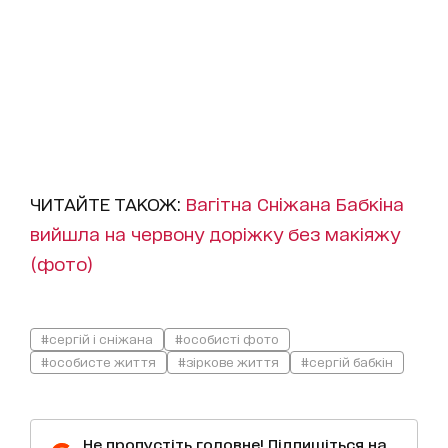
ЧИТАЙТЕ ТАКОЖ:
Вагітна Сніжана Бабкіна
вийшла на червону доріжку без макіяжу
(фото)
#сергій і сніжана
#особисті фото
#особисте життя
#зіркове життя
#сергій бабкін
Не пропустіть головне! Підпишіться на