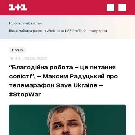
Голос країни: кастинг
Шлях майстра разом із Work.ua та KSE ProfTech - спецпроєкт
Промо
16:43 | 26.05.2022
“Благодійна робота — це питання
совісті”, — Максим Радуцький про
телемарафон Save Ukraine —
#StopWar