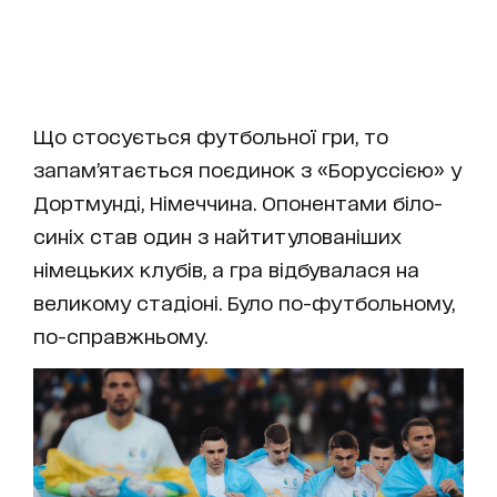
Що стосується футбольної гри, то
запам’ятається поєдинок з «Боруссією» у
Дортмунді, Німеччина. Опонентами біло-
синіх став один з найтитулованіших
німецьких клубів, а гра відбувалася на
великому стадіоні. Було по-футбольному,
по-справжньому.