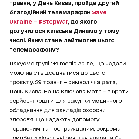
травня, у День Києва, пройде другий
благодійний телемарафон
Save
Ukraine — #StopWar
, до якого
долучилося київське Динамо у тому
числі. Яким стане лейтмотив цього
телемарафону?
Дякуємо групі 1+1 media за те, що надали
можливість доєднатися до цього
проєкту. 29 травня – символічна дата,
День Києва. Наша ключова мета – зібрати
серйозні кошти для закупки медичного
обладнання для закладів охорони
здоров’я, що надають допомогу
пораненим та постраждалим, зокрема
придбати хірургічні рентген апарати С-