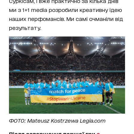
Суркісам, і вже практично за кілька днів
ми з 1+1 media розробили креативну ідею
наших перфомансів. Ми самі очманіли від
результату.
ФОТО: Mateusz Kostrzewa Legia.com
Після завершення першої гри
з