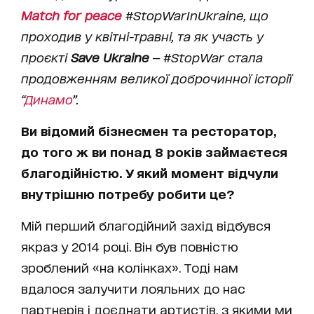
Match for peace
#StopWarInUkraine, що
проходив у квітні-травні, та як участь у
проєкті
Save Ukraine
— #StopWar стала
продовженням великої доброчинної історії
“
Динамо
”.
Ви відомий бізнесмен та ресторатор,
до того ж ви понад 8 років займаєтеся
благодійністю. У який момент відчули
внутрішню потребу робити це?
Мій перший благодійний захід відбувся
якраз у 2014 році. Він був повністю
зроблений «на колінках». Тоді нам
вдалося залучити лояльних до нас
партнерів і доєднати артистів, з якими ми