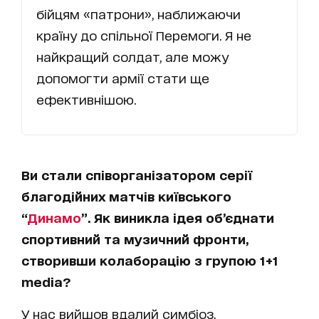
бійцям «патрони», наближаючи
країну до спільної Перемоги. Я не
найкращий солдат, але можу
допомогти армії стати ще
ефективнішою.
Ви стали співорганізатором серії
благодійних матчів київського
“
Динамо
”. Як виникла ідея об’єднати
спортивний та музичний фронти,
створивши колаборацію з групою 1+1
media?
У нас вийшов вдалий симбіоз.