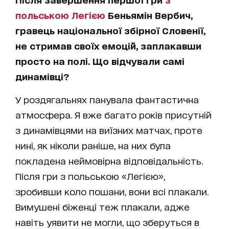
польською Легією
Беньямін Вербич,
гравець національної збірної Словенії,
не стримав своїх емоцій, заплакавши
просто на полі. Що відчували самі
динамівці?
У роздягальнях панувала фантастична
атмосфера. Я вже багато років присутній
з динамівцями на виїзних матчах, проте
нині, як ніколи раніше, на них була
покладена неймовірна відповідальність.
Після гри з польською «Легією»,
зробивши коло пошани, вони всі плакали.
Вимушені біженці теж плакали, адже
навіть уявити не могли, що зберуться в