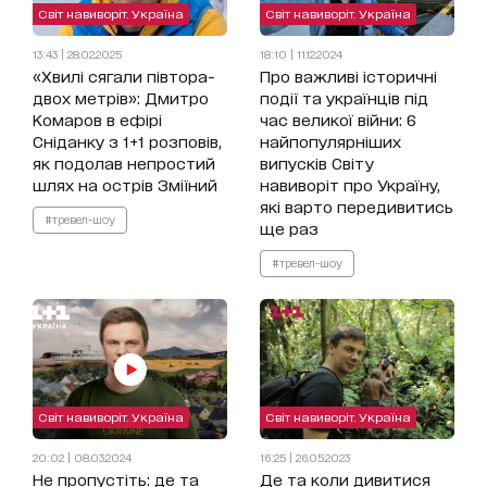
Світ навиворіт. Україна
Світ навиворіт. Україна
13:43 | 28.02.2025
18:10 | 11.12.2024
«Хвилі сягали півтора-
Про важливі історичні
двох метрів»: Дмитро
події та українців під
Комаров в ефірі
час великої війни: 6
Сніданку з 1+1 розповів,
найпопулярніших
як подолав непростий
випусків Світу
шлях на острів Зміїний
навиворіт про Україну,
які варто передивитись
#тревел-шоу
ще раз
#тревел-шоу
Світ навиворіт. Україна
Світ навиворіт. Україна
20:02 | 08.03.2024
16:25 | 26.05.2023
Не пропустіть: де та
Де та коли дивитися