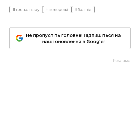
#тревел-шоу
#подорожі
#болівія
Не пропустіть головне! Підпишіться на
наші оновлення в Google!
Реклама