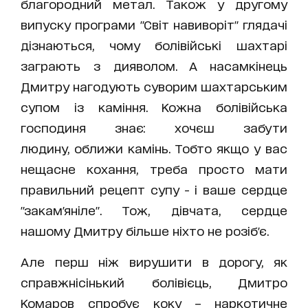
благородний метал. Також у другому
випуску програми "Світ навиворіт" глядачі
дізнаються, чому болівійські шахтарі
заграють з дияволом. А насамкінець
Дмитру нагодують суворим шахтарським
супом із каміння. Кожна болівійська
господиня знає: хочєш забути
людину, оближи камінь. Тобто якщо у вас
нещасне кохання, треба просто мати
правильний рецепт супу - і ваше сердце
"закам'яніле". Тож, дівчата, сердце
нашому Дмитру більше ніхто не розіб'є.
Але перш ніж вирушити в дорогу, як
справжнісінький болівієць, Дмитро
Комаров спробує коку – наркотичне