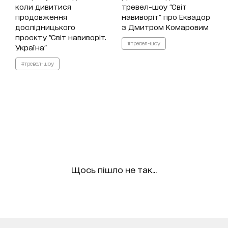
коли дивитися
тревел-шоу "Світ
продовження
навиворіт" про Еквадор
дослідницького
з Дмитром Комаровим
проєкту "Світ навиворіт.
#тревел-шоу
Україна"
#тревел-шоу
Щось пішло не так...