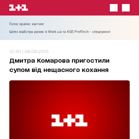
Голос країни: кастинг
Шлях майстра разом із Work.ua та KSE ProfTech - спецпроєкт
12:40 | 08.09.2015
Дмитра Комарова пригостили
супом від нещасного кохання