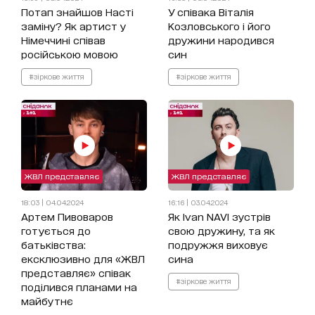
Потап знайшов Насті
У співака Віталія
заміну? Як артист у
Козловського і його
Німеччині співав
дружини народився
російською мовою
син
#зіркове життя
#зіркове життя
ЖВЛ представляє
ЖВЛ представляє
18:03 | 04.04.2024
16:16 | 03.04.2024
Артем Пивоваров
Як Ivan NAVI зустрів
готується до
свою дружину, та як
батьківства:
подружжя виховує
ексклюзивно для «ЖВЛ
сина
представляє» співак
#зіркове життя
поділився планами на
майбутнє