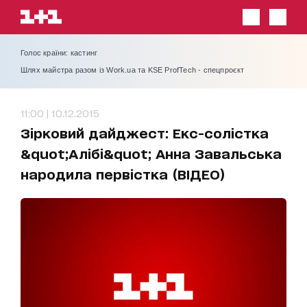
Голос країни: кастинг
Шлях майстра разом із Work.ua та KSE ProfTech - спецпроєкт
11:00 | 10.12.2015
Зірковий дайджест: Екс-солістка
&quot;Алібі&quot; Анна Завальська
народила первістка (ВІДЕО)