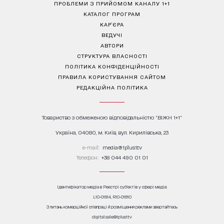
ПРОБЛЕМИ З ПРИЙОМОМ КАНАЛУ 1+1
КАТАЛОГ ПРОГРАМ
КАР’ЄРА
ВЕДУЧІ
АВТОРИ
СТРУКТУРА ВЛАСНОСТІ
ПОЛІТИКА КОНФІДЕНЦІЙНОСТІ
ПРАВИЛА КОРИСТУВАННЯ САЙТОМ
РЕДАКЦІЙНА ПОЛІТИКА
Товариство з обмеженою відповідальністю "ВІЖН 1+1"
Україна, 04080, м. Київ, вул. Кирилівська, 23
е-mail:
media@1plus1.tv
Телефон:
+38 044 490 01 01
Ідентифікатор медіа в Реєстрі суб’єктів у сфері медіа:
L10-01914, R10-01810
З питань комерційної співпраці й розміщення реклами звертайтесь
digital.sale@1plus1.tv