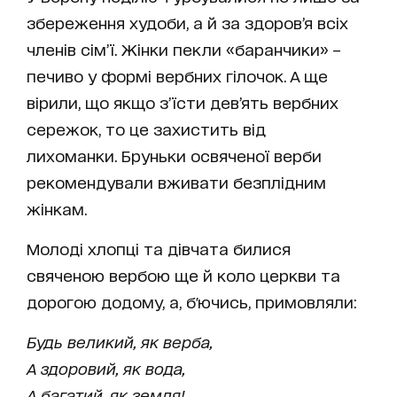
збереження худоби, а й за здоров’я всіх
членів сім’ї. Жінки пекли «баранчики» –
печиво у формі вербних гілочок. А ще
вірили, що якщо з’їсти дев’ять вербних
сережок, то це захистить від
лихоманки. Бруньки освяченої верби
рекомендували вживати безплідним
жінкам.
Молоді хлопці та дівчата билися
свяченою вербою ще й коло церкви та
дорогою додому, а, б'ючись, примовляли:
Будь великий, як верба,
А здоровий, як вода,
А багатий, як земля!