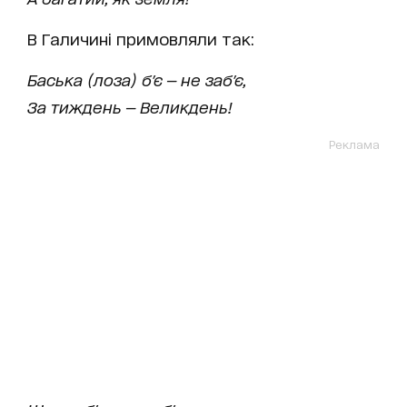
В Галичині примовляли так:
Баська (лоза) б'є — не заб'є,
За тиждень — Великдень!
Реклама