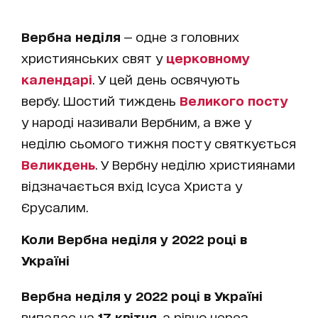
Вербна неділя
— одне з головних
християнських свят у
церковному
календарі
. У цей день освячують
вербу. Шостий тиждень
Великого посту
у народі називали Вербним, а вже у
неділю сьомого тижня посту святкується
Великдень
. У Вербну неділю християнами
відзначається вхід Ісуса Христа у
Єрусалим.
Коли Вербна неділя у 2022 році в
Україні
Вербна неділя у 2022 році в Україні
випадає на
17 квітня
, а рівно через