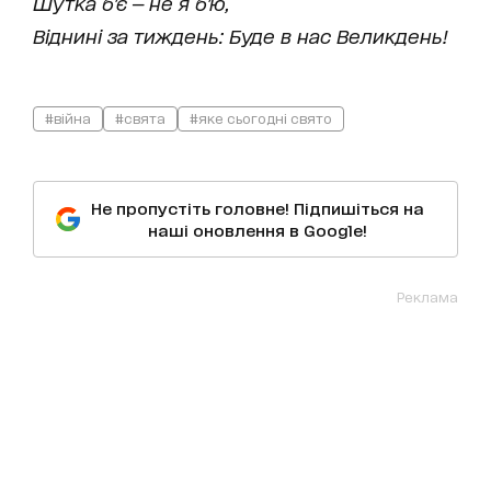
Шутка б'є — не я б'ю,
Віднині за тиждень: Буде в нас Великдень!
#війна
#свята
#яке сьогодні свято
Не пропустіть головне! Підпишіться на
наші оновлення в Google!
Реклама