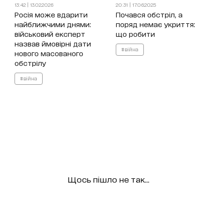
13:42 | 13.02.2026
20:31 | 17.06.2025
Росія може вдарити
Почався обстріл, а
найближчими днями:
поряд немає укриття:
військовий експерт
що робити
назвав ймовірні дати
#війна
нового масованого
обстрілу
#війна
Щось пішло не так...