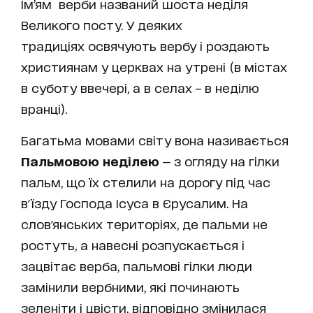
Ім’ям верби названий шоста неділя
Великого посту. У деяких
традиціях освячують вербу і роздають
християнам у церквах на утрені (в містах
в суботу ввечері, а в селах – в неділю
вранці).
Багатьма мовами світу вона називається
Пальмовою неділею
— з огляду на гілки
пальм, що їх стелили на дорогу під час
в'їзду Господа Ісуса в Єрусалим. На
слов'янських територіях, де пальми не
ростуть, а навесні розпускається і
зацвітає верба, пальмові гілки люди
замінили вербними, які починають
зеленіти і цвісти, відповідно змінилася