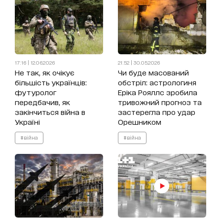
17:16 | 12.06.2026
21:52 | 30.05.2026
Не так, як очікує
Чи буде масований
більшість українців:
обстріл: астрологиня
футуролог
Еріка Рояллс зробила
передбачив, як
тривожний прогноз та
закінчиться війна в
застерегла про удар
Україні
Орешником
#війна
#війна