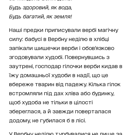
Будь здоровий, як вода,
Будь багатий, як земля!
Наші предки приписували вербі магічну
силу: бабусі в Вербну неділю в хлібці
запікали шишечки верби і обов’язково
згодовували худобі. Повернувшись з
заутрені, господар гілочки верби кидав в
їжу домашньої худоби в надії, що це
вбереже тварин від падежу. Кілька гілок
встромляли під дах хліва або будинку,
щоб худоба не тільки в цілості
збереглася, а й завжди поверталася
додому, не губилася б в лісі.
У Вербну неділю турбувалися не лише за