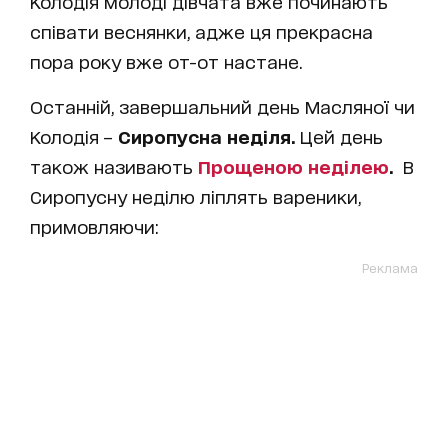
Колодія молоді дівчата вже починають
співати веснянки, адже ця прекрасна
пора року вже от-от настане.
Останній, завершальний день Масляної чи
Колодія –
Сиропусна неділя.
Цей день
також називають
Прощеною неділею
.
В
Сиропусну неділю ліплять вареники,
примовляючи:
Реклама