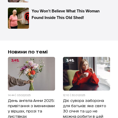
Новини по темі
14:44 | 03.02.2025
12:10 | 30.01.2025
День ангела Анни 2025:
Діє сувора заборона
привітання з іменинами
для батьків: яке свято
у віршах, прозі та
30 січня та що не
листівках
можна робити в цей