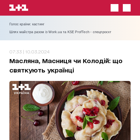
Голос країни: кастинг
Шлях майстра разом із Work.ua та KSE ProfTech - спецпроєкт
07:33 | 10.03.2024
Масляна, Масниця чи Колодій: що
святкують українці