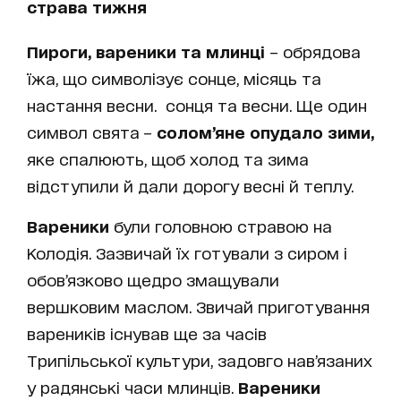
страва тижня
Пироги, вареники та млинці
– обрядова
їжа, що символізує сонце, місяць та
настання весни. сонця та весни. Ще один
символ свята –
солом’яне опудало зими,
яке
спалюють, щоб холод та зима
відступили й дали дорогу весні й теплу.
Вареники
були головною стравою на
Колодія. Зазвичай їх готували з сиром і
обов’язково щедро змащували
вершковим маслом. Звичай приготування
вареників існував ще за часів
Трипільської культури, задовго нав’язаних
у радянські часи млинців.
Вареники