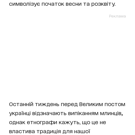
символізує початок весни та розквіту.
Реклама
Останній тиждень перед Великим постом
українці відзначають
випіканням млинців
,
однак етнографи кажуть, що це не
властива традиція для нашої