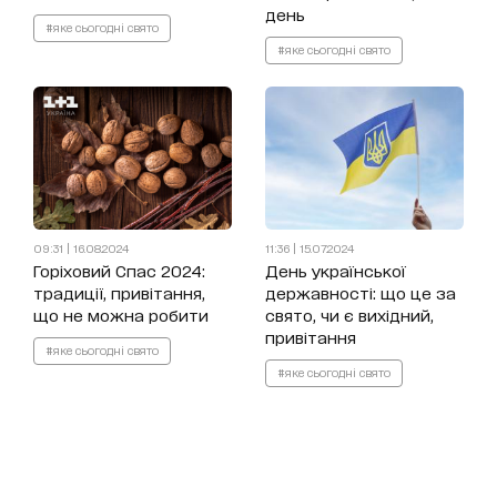
день
#яке сьогодні свято
#яке сьогодні свято
09:31 | 16.08.2024
11:36 | 15.07.2024
Горіховий Спас 2024:
День української
традиції, привітання,
державності: що це за
що не можна робити
свято, чи є вихідний,
привітання
#яке сьогодні свято
#яке сьогодні свято