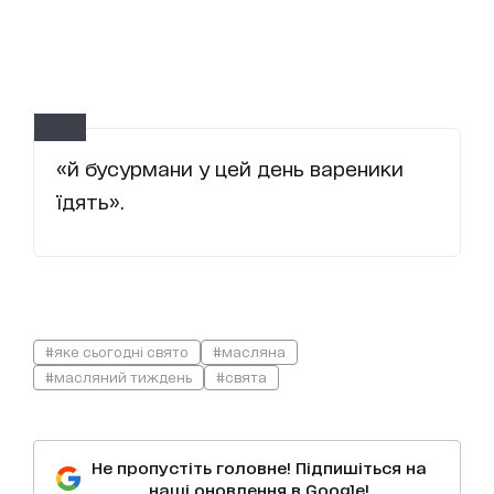
«й бусурмани у цей день вареники
їдять».
#яке сьогодні свято
#масляна
#масляний тиждень
#свята
Не пропустіть головне! Підпишіться на
наші оновлення в Google!