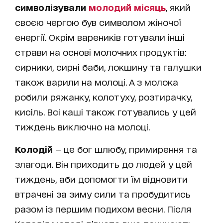
символізували
молодий місяць
, який
своєю чергою був символом жіночої
енергії. Окрім вареників готували інші
страви на основі молочних продуктів:
сирники, сирні баби, локшину та галушки
також варили на молоці. А з молока
робили ряжанку, колотуху, розтирачку,
кисіль. Всі каші також готувались у цей
тиждень виключно на молоці.
Колодій
— це бог шлюбу, примирення та
злагоди. Він приходить до людей у цей
тиждень, аби допомогти їм відновити
втрачені за зиму сили та пробудитись
разом із першим подихом весни. Після