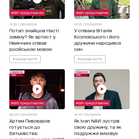
ЖВЛ представляє
ЖВЛ представляє
15:39 | 08.04.2024
16:55 | 05.04.2024
Потап знайшов Насті
У співака Віталія
заміну? Як артист у
Козловського і його
Німеччині співав
дружини народився
російською мовою
син
#зіркове життя
#зіркове життя
ЖВЛ представляє
ЖВЛ представляє
18:03 | 04.04.2024
16:16 | 03.04.2024
Артем Пивоваров
Як Ivan NAVI зустрів
готується до
свою дружину, та як
батьківства:
подружжя виховує