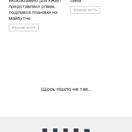
ексклюзивно для «ЖВЛ
сина
представляє» співак
#зіркове життя
поділився планами на
майбутнє
#зіркове життя
Щось пішло не так...