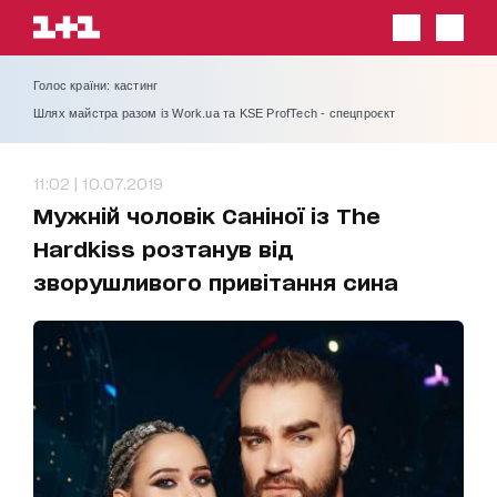
Голос країни: кастинг
Шлях майстра разом із Work.ua та KSE ProfTech - спецпроєкт
11:02 | 10.07.2019
Мужній чоловік Саніної із The
Hardkiss розтанув від
зворушливого привітання сина