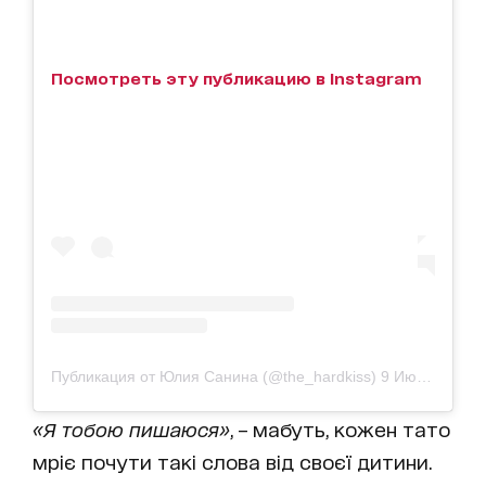
Посмотреть эту публикацию в Instagram
Публикация от Юлия Санина (@the_hardkiss)
9 Июл 2019 в 10:39 PDT
«Я тобою пишаюся»
, – мабуть, кожен тато
мріє почути такі слова від своєї дитини.