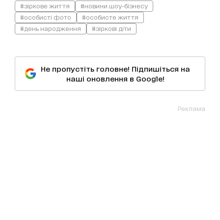
#зіркове життя
#новини шоу-бізнесу
#особисті фото
#особисте життя
#день народження
#зіркові діти
Не пропустіть головне! Підпишіться на
наші оновлення в Google!
Реклама