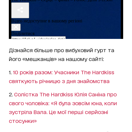
Дізнайся більше про вибуховий гурт та
його «мешканців» на нашому сайті:
1.
10 років разом: Учасники The Hardkiss
святкують річницю з дня знайомства
2.
Солістка The Hardkiss Юлія Саніна про
свого чоловіка: «Я була зовсім юна, коли
зустріла Вала. Це мої перші серйозні
стосунки»