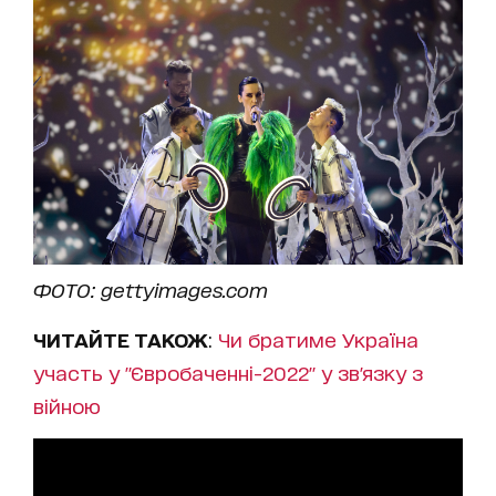
ФОТО: gettyimages.com
ЧИТАЙТЕ ТАКОЖ
:
Чи братиме Україна
участь у "Євробаченні-2022" у зв'язку з
війною