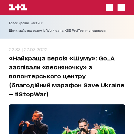
Голос країни: кастинг
Шлях майстра разом із Work.ua та KSE ProfTech - спецпроєкт
22:33 | 27.03.2022
«Найкраща версія «Шуму»: Go_A
заспівали «весняночку» з
волонтерського центру
(благодійний марафон Save Ukraine
— #StopWar)