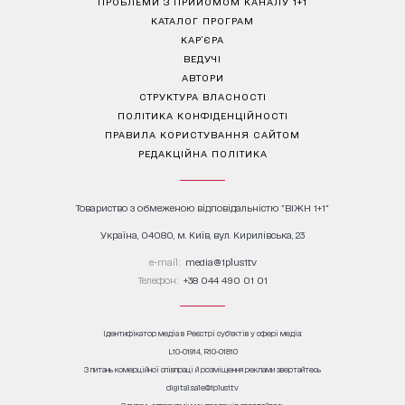
ПРОБЛЕМИ З ПРИЙОМОМ КАНАЛУ 1+1
КАТАЛОГ ПРОГРАМ
КАР’ЄРА
ВЕДУЧІ
АВТОРИ
СТРУКТУРА ВЛАСНОСТІ
ПОЛІТИКА КОНФІДЕНЦІЙНОСТІ
ПРАВИЛА КОРИСТУВАННЯ САЙТОМ
РЕДАКЦІЙНА ПОЛІТИКА
Товариство з обмеженою відповідальністю "ВІЖН 1+1"
Україна, 04080, м. Київ, вул. Кирилівська, 23
е-mail:
media@1plus1.tv
Телефон:
+38 044 490 01 01
Ідентифікатор медіа в Реєстрі суб’єктів у сфері медіа:
L10-01914, R10-01810
З питань комерційної співпраці й розміщення реклами звертайтесь
digital.sale@1plus1.tv