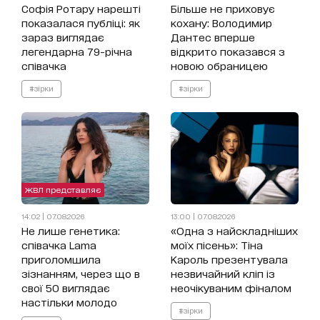
Софія Ротару нарешті
Більше не приховує
показалася публіці: як
кохану: Володимир
зараз виглядає
Дантес вперше
легендарна 79-річна
відкрито показався з
співачка
новою обраницею
#зірки
#зірки
ЖВЛ представляє
14:02 | 07.08.2026
13:00 | 07.08.2026
Не лише генетика:
«Одна з найскладніших
співачка Lama
моїх пісень»: Тіна
приголомшила
Кароль презентувала
зізнанням, через що в
незвичайний кліп із
свої 50 виглядає
неочікуваним фіналом
настільки молодо
#зірки