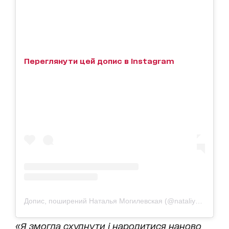
Переглянути цей допис в Instagram
Допис, поширений Наталья Могилевская (@nataliya_mogilevskaya)
«Я змогла схуднути і народитися наново