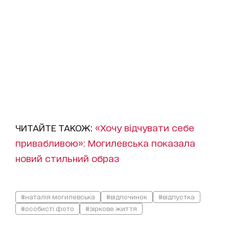
ЧИТАЙТЕ ТАКОЖ:
«Хочу відчувати себе
привабливою»: Могилевська показала
новий стильний образ
#наталія могилевська
#відпочинок
#відпустка
#особисті фото
#зіркове життя