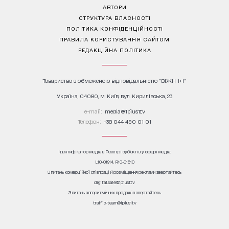
АВТОРИ
СТРУКТУРА ВЛАСНОСТІ
ПОЛІТИКА КОНФІДЕНЦІЙНОСТІ
ПРАВИЛА КОРИСТУВАННЯ САЙТОМ
РЕДАКЦІЙНА ПОЛІТИКА
Товариство з обмеженою відповідальністю "ВІЖН 1+1"
Україна, 04080, м. Київ, вул. Кирилівська, 23
е-mail:
media@1plus1.tv
Телефон:
+38 044 490 01 01
Ідентифікатор медіа в Реєстрі суб’єктів у сфері медіа:
L10-01914, R10-01810
З питань комерційної співпраці й розміщення реклами звертайтесь
digital.sale@1plus1.tv
З питань алгоритмічних продажів звертайтесь
traffic-team@1plus1.tv