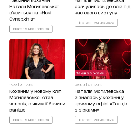
Наталії Могилевської
розчулилась до сліз під
з'явиться на «Ночі
час свого виступу
Суперхітів»
#наталія могилевська
#наталія могилевська
Танці з зірками
15:55 | 22.11.2019
06:00 | 04.11.2019
Коханим у новому кліпі
Наталія Могилевська
Могилевської став
зізналась у коханні у
чоловік, з яким її бачили
прямому ефірі «Танців
раніше
з зірками»
#наталія могилевська
#наталія могилевська