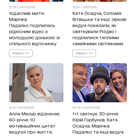
12:53 | 04.03.2026
12:20 | 26.12.2025
«Щасливі миті»:
Катя Осадча, Соломія
Марічка
Вітвіцька та інші: зіркові
Падалко поділилась
ведучі показали, як
рідкісним відео з
святкували Різдво і
молодшою донькою зі
поділилися теплими
спільного відпочинку
сімейними світлинами
#ведучі 1+1
#ведучі 1+1
12:12 | 16.09.2025
20:15 | 03.09.2025
Алла Мазур відзначає
1+1 святкує 30-річчя:
60-річчя: 10
Юрій Горбунов, Катя
мотиваційних цитат
Осадча, Марічка
ведучої про життя,
Падалко та інші ведучі