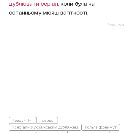
дублювати серіал
, коли була на
останньому місяці вагітності.
Реклама
#ведучі 1+1
#серіал
#серіали з українським дубляжем
#ольга фреймут