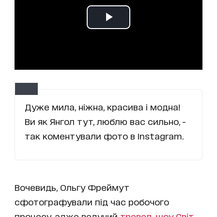
Дуже мила, ніжна, красива і модна!
Ви як Янгол тут, люблю вас сильно, -
так коментували фото в Instagram.
Вочевидь, Ольгу Фреймут
сфотографували під час робочого
процесу, адже ведучий
тревел-шоу Світ