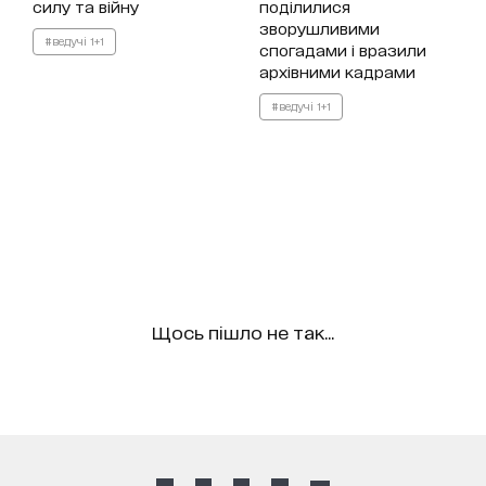
силу та війну
поділилися
зворушливими
#ведучі 1+1
спогадами і вразили
архівними кадрами
#ведучі 1+1
Щось пішло не так...