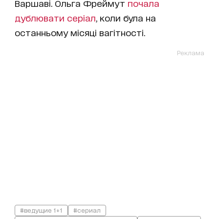
Варшаві
. Ольга Фреймут
почала
дублювати серіал
, коли була на
останньому місяці вагітності.
Реклама
#ведущие 1+1
#сериал