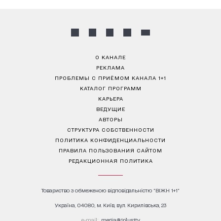
О КАНАЛЕ
РЕКЛАМА
ПРОБЛЕМЫ С ПРИЁМОМ КАНАЛА 1+1
КАТАЛОГ ПРОГРАММ
КАРЬЕРА
ВЕДУЩИЕ
АВТОРЫ
СТРУКТУРА СОБСТВЕННОСТИ
ПОЛИТИКА КОНФИДЕНЦИАЛЬНОСТИ
ПРАВИЛА ПОЛЬЗОВАНИЯ САЙТОМ
РЕДАКЦИОННАЯ ПОЛИТИКА
Товариство з обмеженою відповідальністю "ВІЖН 1+1"
Україна, 04080, м. Київ, вул. Кирилівська, 23
е-mail:
media@1plus1.tv