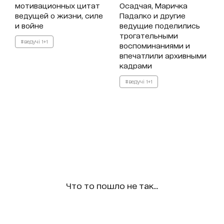
мотивационных цитат
Осадчая, Маричка
ведущей о жизни, силе
Падалко и другие
и войне
ведущие поделились
трогательными
#ведучі 1+1
воспоминаниями и
впечатлили архивными
кадрами
#ведучі 1+1
Что то пошло не так...