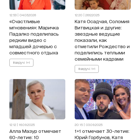
12:53 | 04.03.2026
12:20 | 26.12.2025
«Счастливые
Катя Осадчая, Соломия
мгновения»: Маричка
Витвицкая и другие:
Падалко поделилась
звездные ведущие
редким видео с
показали, как
младшей дочерью с
отметили Рождество и
совместного отдыха
поделились теплыми
семейными кадрами
#ведучі 1+1
#ведучі 1+1
12:12 | 16.09.2025
20:15 | 03.09.2025
Алла Мазур отмечает
1+1 отмечает 30-летие:
60-летие: 10
Юрий Горбунов, Катя