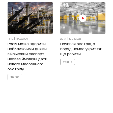
13:42 | 13.02.2026
20:31 | 17.06.2025
Росія може вдарити
Почався обстріл, а
найближчими днями:
поряд немає укриття:
військовий експерт
що робити
назвав ймовірні дати
#війна
нового масованого
обстрілу
#війна