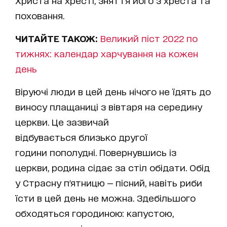
Христа на хресті, зняття його з хреста та
поховання.
ЧИТАЙТЕ ТАКОЖ:
Великий піст 2022 по
тижнях: календар харчування на кожен
день
Віруючі люди в цей день нічого не їдять до
виносу плащаниці з вівтаря на середину
церкви. Це зазвичай
відбувається близько другої
години пополудні. Повернувшись із
церкви, родина сідає за стіл обідати. Обід
у Страсну п'ятницю — пісний, навіть риби
їсти в цей день не можна. Здебільшого
обходяться городиною: капустою,