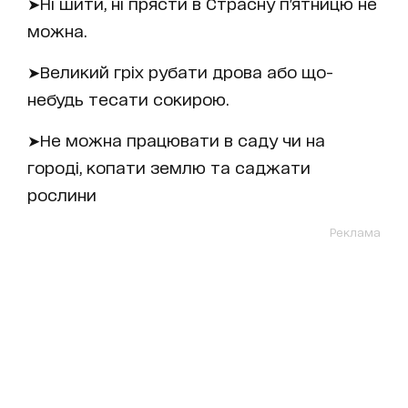
➤Ні шити, ні прясти в Страсну п'ятницю не
можна.
➤Великий гріх рубати дрова або що-
небудь тесати сокирою.
➤Не можна працювати в саду чи на
городі, копати землю та саджати
рослини
Реклама