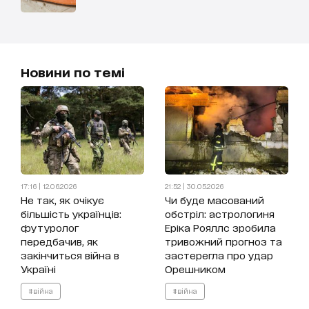
Новини по темі
17:16 | 12.06.2026
21:52 | 30.05.2026
Не так, як очікує
Чи буде масований
більшість українців:
обстріл: астрологиня
футуролог
Еріка Рояллс зробила
передбачив, як
тривожний прогноз та
закінчиться війна в
застерегла про удар
Україні
Орешником
#війна
#війна