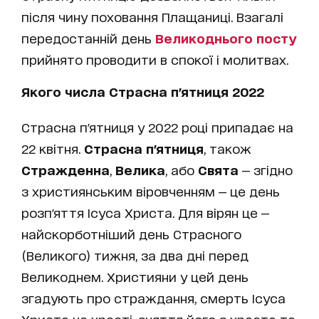
після чину поховання Плащаниці. Взагалі
передостанній день
Великоднього посту
прийнято проводити в спокої і молитвах.
Якого числа Страсна п'ятниця 2022
Страсна п'ятниця у 2022 році припадає на
22 квітня.
Страсна п'ятниця
, також
Стражденна
,
Велика
, або
Свята
— згідно
з християнським віровченням — це день
розп'яття Ісуса Христа. Для вірян це —
найскорботніший день Страсного
(Великого) тижня, за два дні перед
Великоднем. Християни у цей день
згадують про страждання, смерть Ісуса