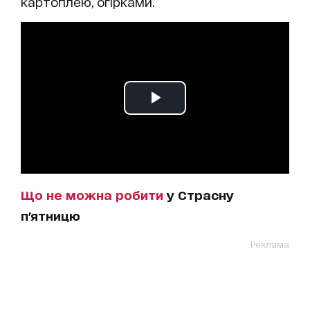
картоплею, огірками.
Що не можна робити
у Страсну
п'ятницю
Реклама