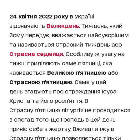
24 квітня 2022 року
в Україні
відзначають
Великдень
. Тиждень, який
йому передує, вважається найсуворішим
та називається Страсний тиждень або
Страсна седмиця
. Особливу ж увагу на
тижні приділяють саме п’ятниці, яка
називається
Великою п'ятницею
або
Страсною п'ятницею
. Саме у цей
день згадують про страждання Ісуса
Христа та його розп'яття. В
Страсну п’ятницю літургія не проводиться
в спогад того, що Господь в цей день
приніс себе в жертву. Вживати їжу в
Страсну п’ятницю дозволяється тільки