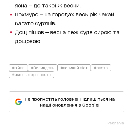
ясна — до такої ж весни.
Похмуро — на городах весь рік чекай
багато бур'янів.
Дощ пішов — весна теж буде сирою та
дощовою.
#війна
#Великдень
#великий піст
#свята
#яке сьогодні свято
Не пропустіть головне! Підпишіться на
наші оновлення в Google!
Реклама