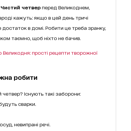
 Чистий четвер
перед Великоднем,
народі кажуть: якщо в цей день тричі
е достаток в домі. Робити це треба зранку,
ілком таємно, щоб ніхто не бачив.
о Великодня: прості рецепти творожної
ожна робити
 четвер? Існують такі заборони:
будуть сварки.
уд, невипрані речі.