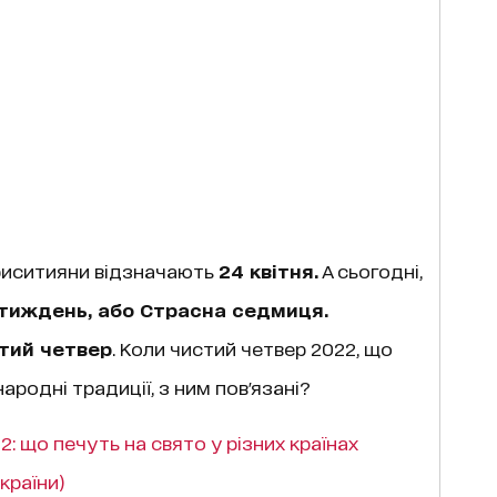
риситияни відзначають
24 квітня.
А сьогодні,
тиждень, або Страсна седмиця.
тий четвер
. Коли чистий четвер 2022, що
ародні традиції, з ним пов'язані?
: що печуть на свято у різних країнах
 країни)