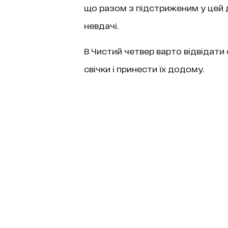
що разом з підстриженим у цей 
невдачі.
В Чистий четвер варто відвідати
свічки і принести їх додому.