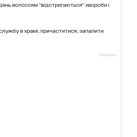
день волоссям "відстригаються" хвороби і
 службу в храмі, причаститися, запалити
Реклама