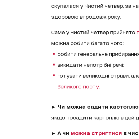
скупалася у Чистий четвер, за 
здоровою впродовж року.
Саме у Чистий четвер прийнято
можна робити багато чого:
робити генеральне прибиранн
викидати непотрібні речі;
готувати великодні страви, але
Великого посту
.
► Чи можна садити картоплю 
якщо посадити картоплю в цей д
► А чи
можна стригтися
в чис