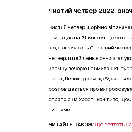
Чистий четвер 2022: зна
Чистий четвер щорічно відзначає
припадає на
21 квітня
. Це четве
іноді називають Страсний четвер
четвер. В цей день віряни згаду
Таємну вечерю і обмивання Ісусом
перед Великоднем відбувається ч
розповідається про випробовуван
стратою на хресті. Важливо, щоб
чистими.
ЧИТАЙТЕ ТАКОЖ
:
Що святять на