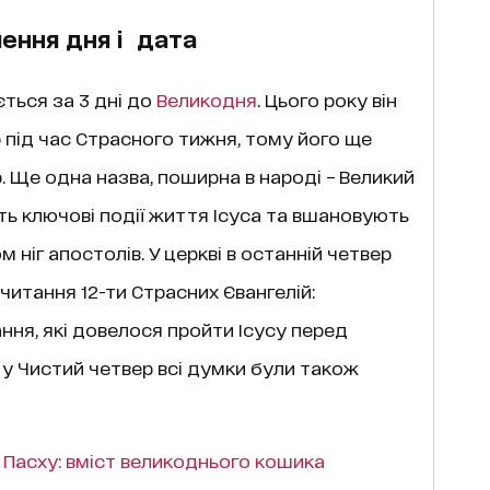
чення дня і дата
ться за 3 дні до
Великодня
. Цього року він
р під час Страсного тижня, тому його ще
. Ще одна назва, поширна в народі – Великий
ють ключові події життя Ісуса та вшановують
 ніг апостолів. У церкві в останній четвер
итання 12-ти Страсних Євангелій:
ня, які довелося пройти Ісусу перед
 у Чистий четвер всі думки були також
 Пасху: вміст великоднього кошика