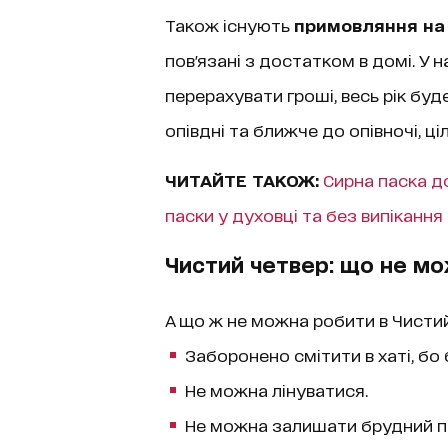
Також існують
примовляння на
пов'язані з достатком в домі. У 
перерахувати гроші, весь рік буд
опівдні та ближче до опівночі, ц
ЧИТАЙТЕ ТАКОЖ:
Сирна паска д
паски у духовці та без випікання
Чистий четвер: що не м
А що ж не можна робити в Чистий
Заборонено смітити в хаті, бо 
Не можна лінуватися.
Не можна залишати брудний пос