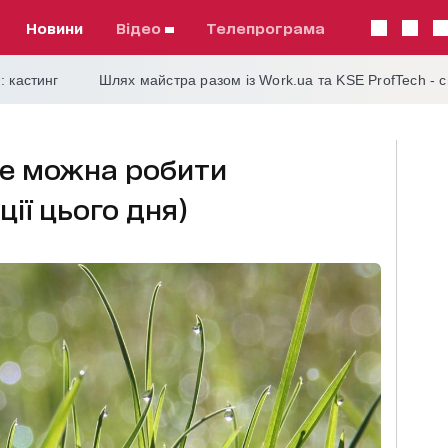
Новини
відео
телепрограма
: кастинг
Шлях майстра разом із Work.ua та KSE ProfTech - 
не можна робити
ії цього дня)