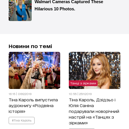
Новини по темі
Танці з зірками
16:15 | 06.12.2019
10:55 | 25.11.2019
Тіна Кароль випустила
Тіна Кароль, Дзідзьо і
аудіокнигу «Різдвяна
Юлія Саніна
історія»
подарували новорічний
настрій на «Танцях з
#Тіна Кароль
зірками»