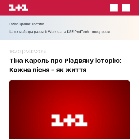
Голос країни: кастинг
Шлях майстра разом із Work.ua та KSE ProfTech - спецпроєкт
16:30 | 23.12.2015
Тіна Кароль про Різдвяну історію:
Кожна пісня – як життя