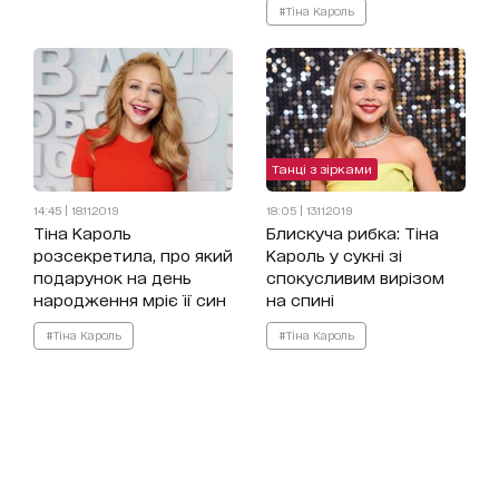
#Тіна Кароль
Танці з зірками
14:45 | 18.11.2019
18:05 | 13.11.2019
Тіна Кароль
Блискуча рибка: Тіна
розсекретила, про який
Кароль у сукні зі
подарунок на день
спокусливим вирізом
народження мріє її син
на спині
#Тіна Кароль
#Тіна Кароль