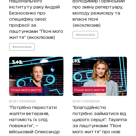
Національного
Володимир Горянський
інституту раку Андрій
про зміну репертуару,
Безносенко про
молоду режисеру та
специфіку своєї
власні пісні
професії за
(ексклюзив)
лаштунками “Пісні мого
#ексклюзив
життя” (ексклюзив)
#ексклюзив
Пісня мого життя
Пісня мого життя
22:25 | 05.05.2024
22:20 | 05.05.2024
"Потрібно перестати
"Благодійністю
жаліти ветеранів,
потрібно займатися від
натомість їх слід
щирого серця": Tayanna
поважати", —
за лаштунками "Пісні
військовий Олександр
мого життя" про нові