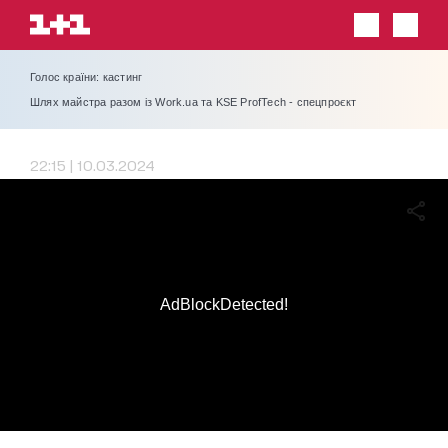
Голос країни: кастинг
Шлях майстра разом із Work.ua та KSE ProfTech - спецпроєкт
22:15 | 10.03.2024
AdBlockDetected!