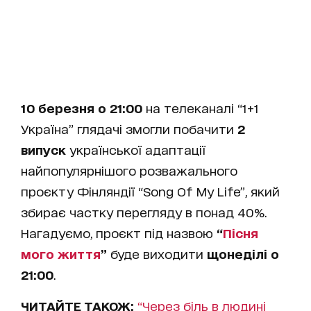
10 березня о 21:00
на телеканалі “1+1
Україна” глядачі змогли побачити
2
випуск
української адаптації
найпопулярнішого розважального
проєкту Фінляндії “Song Of My Life”, який
збирає частку перегляду в понад 40%.
Нагадуємо, проєкт під назвою
“
Пісня
мого життя
”
буде виходити
щонеділі о
21:00
.
ЧИТАЙТЕ ТАКОЖ:
“Через біль в людині