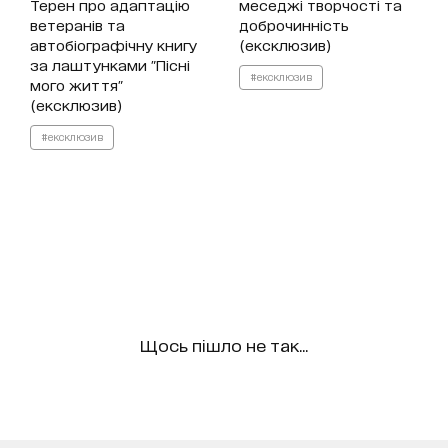
Терен про адаптацію
меседжі творчості та
ветеранів та
доброчинність
автобіографічну книгу
(ексклюзив)
за лаштунками "Пісні
#ексклюзив
мого життя"
(ексклюзив)
#ексклюзив
Щось пішло не так...