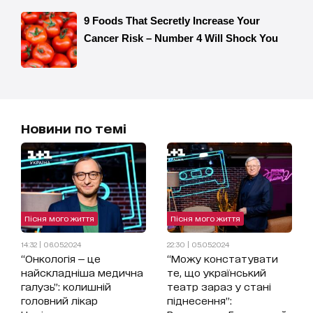
Новини по темі
Пісня мого життя
Пісня мого життя
14:32 | 06.05.2024
22:30 | 05.05.2024
“Онкологія — це
“Можу констатувати
найскладніша медична
те, що український
галузь”: колишній
театр зараз у стані
головний лікар
піднесення”: