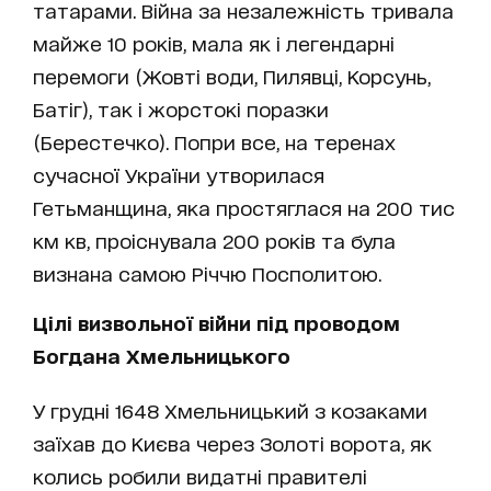
татарами. Війна за незалежність тривала
майже 10 років, мала як і легендарні
перемоги (Жовті води, Пилявці, Корсунь,
Батіг), так і жорстокі поразки
(Берестечко). Попри все, на теренах
сучасної України утворилася
Гетьманщина, яка простяглася на 200 тис
км кв, проіснувала 200 років та була
визнана самою Річчю Посполитою.
Цілі визвольної війни під проводом
Богдана Хмельницького
У грудні 1648 Хмельницький з козаками
заїхав до Києва через Золоті ворота, як
колись робили видатні правителі