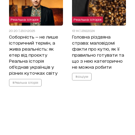
Реальна історія
Реальна історія
20:20 | 23.01.2025
13:14 | 23.12.2024
Соборність — не лише
Головна різдвяна
історичний термін, а
страва: маловідомі
жива реальність: як
факти про кутю, як її
етер від проєкту
правильно готувати та
Реальна історія
що з нею категорично
об’єднав українців у
не можна робити
різних куточках світу
#соціум
#Реальна історія