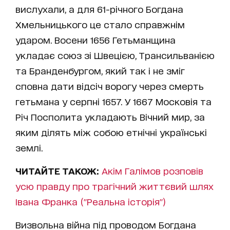
вислухали, а для 61-річного Богдана
Хмельницького це стало справжнім
ударом. Восени 1656 Гетьманщина
укладає союз зі Швецією, Трансильванією
та Бранденбургом, який так і не зміг
сповна дати відсіч ворогу через смерть
гетьмана у серпні 1657. У 1667 Московія та
Річ Посполита укладають Вічний мир, за
яким ділять між собою етнічні українські
землі.
ЧИТАЙТЕ ТАКОЖ:
Акім Галімов розповів
усю правду про трагічний життєвий шлях
Івана Франка ("Реальна історія")
Визвольна війна під проводом Богдана