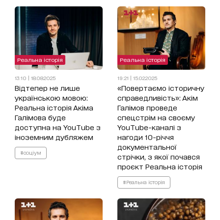
Реальна історія
Реальна історія
13:10 | 18.08.2025
19:21 | 15.02.2025
Відтепер не лише
«Повертаємо історичну
українською мовою:
справедливість»: Акім
Реальна історія Акіма
Галімов проведе
Галімова буде
спецстрім на своєму
доступна на YouTube з
YouTube-каналі з
іноземним дубляжем
нагоди 10-річчя
документальної
#соціум
стрічки, з якої почався
проєкт Реальна історія
#Реальна історія