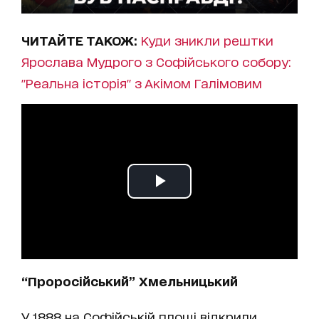
ЧИТАЙТЕ ТАКОЖ:
Куди зникли рештки
Ярослава Мудрого з Софійського собору:
"Реальна історія" з Акімом Галімовим
“Проросійський” Хмельницький
У 1888 на Софійській площі відкрили