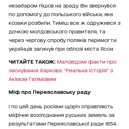
незабаром пішов на зраду. Він звернувся
по допомогу до польського війська, яке
козаки розбили. Тиміш все ж одружився з
дочкою молдовського правителя, та
через чергову спробу поляків перемогти
українців загинув при облозі міста Ясси.
ЧИТАЙТЕ ТАКОЖ:
Маловідомі факти про
заснування Харкова: "Реальна історія" з
Акімом Галімовим
Міф про Переяславську раду
І по цей день росіяни щоріч справляють
міфічне возз'єднання руських земель за
результатами Переяславської ради 1654.