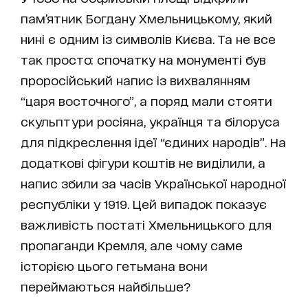
пам’ятник Богдану Хмельницькому, який
нині є одним із символів Києва. Та не все
так просто: спочатку на монументі був
проросійський напис із вихвалянням
“царя восточного”, а поряд мали стояти
скульптури росіяна, українця та білоруса
для підкреслення ідеї “єдиних народів”. На
додаткові фігури коштів не виділили, а
напис збили за часів Української народної
республіки у 1919. Цей випадок показує
важливість постаті Хмельницького для
пропаганди Кремля, але чому саме
історією цього гетьмана вони
переймаються найбільше?