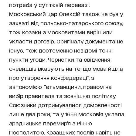
потреба у суттєвій перевазі.
Московський цар Олексій також не був у
захваті від польсько-татарського союзу,
тож козаки з московитами вирішили
укласти договір. Оригіналу документа не
існує, тож достеменно невідомі точні
пункти угоди. Чернетки та свідчення
очевидців вказують на те, що мова йшла
про утворення конфедерації, з
автономією Гетьманщини, правом на
вибір правителя та зовнішню політику.
Союзники дотримувалися домовленості
лише два роки, та у 1656 Московія уклала
зрадницьке перемир’я з Річчю
Посполитою. Козацьких послів навіть не