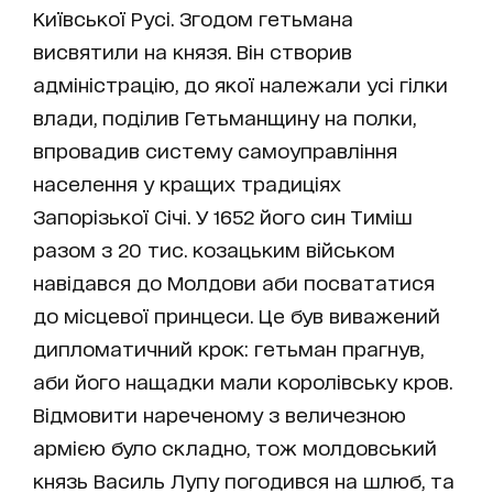
Київської Русі. Згодом гетьмана
висвятили на князя. Він створив
адміністрацію, до якої належали усі гілки
влади, поділив Гетьманщину на полки,
впровадив систему самоуправління
населення у кращих традиціях
Запорізької Січі. У 1652 його син Тиміш
разом з 20 тис. козацьким військом
навідався до Молдови аби посвататися
до місцевої принцеси. Це був виважений
дипломатичний крок: гетьман прагнув,
аби його нащадки мали королівську кров.
Відмовити нареченому з величезною
армією було складно, тож молдовський
князь Василь Лупу погодився на шлюб, та