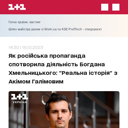
Голос країни: кастинг
Шлях майстра разом із Work.ua та KSE ProfTech - спецпроєкт
14:30 | 16.10.2023
Як російська пропаганда
спотворила діяльність Богдана
Хмельницького: "Реальна історія" з
Акімом Галімовим