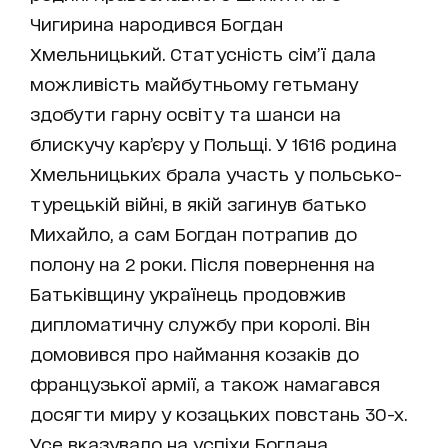
Чигирина народився Богдан
Хмельницький. Статусність сім’ї дала
можливість майбутньому гетьману
здобути гарну освіту та шанси на
блискучу кар’єру у Польщі. У 1616 родина
Хмельницьких брала участь у польсько-
турецькій війні, в якій загинув батько
Михайло, а сам Богдан потрапив до
полону на 2 роки. Після повернення на
Батьківщину українець продовжив
дипломатичну службу при королі. Він
домовився про наймання козаків до
французької армії, а також намагався
досягти миру у козацьких повстань 30-х.
Усе вказувало на успіхи Богдана