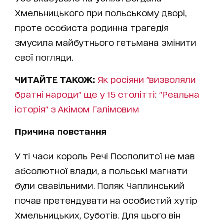
Хмельницького при польському дворі,
проте особиста родинна трагедія
змусила майбутнього гетьмана змінити
свої погляди.
ЧИТАЙТЕ ТАКОЖ:
Як росіяни "визволяли
братні народи" ще у 15 столітті: "Реальна
історія" з Акімом Галімовим
Причина повстання
У ті часи король Речі Посполитої не мав
абсолютної влади, а польські магнати
були свавільними. Поляк Чаплинський
почав претендувати на особистий хутір
Хмельницьких, Суботів. Для цього він