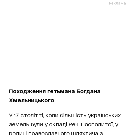
Реклама
Походження гетьмана Богдана
Хмельницького
У 17 столітті, коли більшість українських
земель були у складі Речі Посполитої, у
родині православного шляхтича з