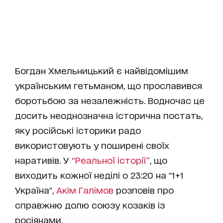
Богдан Хмельницький є найвідомішим
українським гетьманом, що прославився
боротьбою за незалежність. Водночас це
досить неоднозначна історична постать,
яку російські історики радо
використовують у поширені своїх
наративів. У
“Реальної історії”
, що
виходить кожної неділі о 23:20 на "1+1
Україна",
Акім Галімов
розповів про
справжню долю союзу козаків із
росіянами.