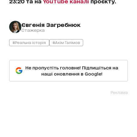
23:20 та на
YouTube каналі
проєкту.
Євгенія Загребнюк
Стажерка
#Реальна історія
#Акім Галімов
Не пропустіть головне! Підпишіться на
наші оновлення в Google!
Реклама