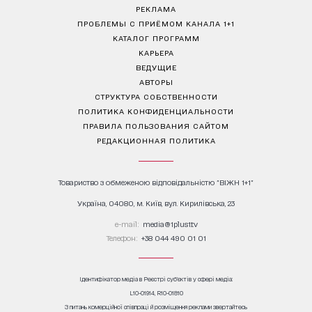
РЕКЛАМА
ПРОБЛЕМЫ С ПРИЁМОМ КАНАЛА 1+1
КАТАЛОГ ПРОГРАММ
КАРЬЕРА
ВЕДУЩИЕ
АВТОРЫ
СТРУКТУРА СОБСТВЕННОСТИ
ПОЛИТИКА КОНФИДЕНЦИАЛЬНОСТИ
ПРАВИЛА ПОЛЬЗОВАНИЯ САЙТОМ
РЕДАКЦИОННАЯ ПОЛИТИКА
Товариство з обмеженою відповідальністю "ВІЖН 1+1"
Україна, 04080, м. Київ, вул. Кирилівська, 23
е-mail:
media@1plus1.tv
Телефон:
+38 044 490 01 01
Ідентифікатор медіа в Реєстрі суб’єктів у сфері медіа:
L10-01914, R10-01810
З питань комерційної співпраці й розміщення реклами звертайтесь