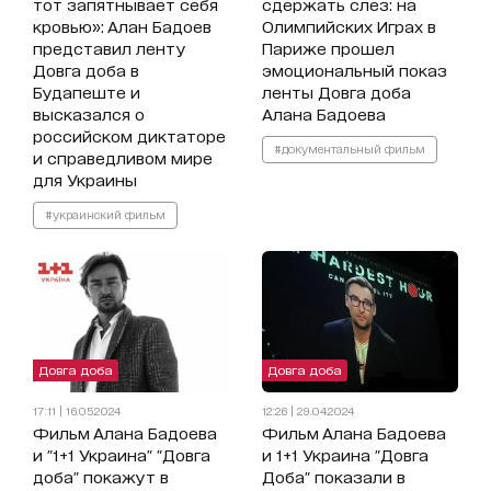
тот запятнывает себя
сдержать слез: на
кровью»: Алан Бадоев
Олимпийских Играх в
представил ленту
Париже прошел
Довга доба в
эмоциональный показ
Будапеште и
ленты Довга доба
высказался о
Алана Бадоева
российском диктаторе
#документальный фильм
и справедливом мире
для Украины
#украинский фильм
Довга доба
Довга доба
17:11 | 16.05.2024
12:26 | 29.04.2024
Фильм Алана Бадоева
Фильм Алана Бадоева
и "1+1 Украина" "Довга
и 1+1 Украина "Довга
доба" покажут в
Доба" показали в