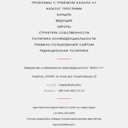
ПРОБЛЕМЫ С ПРИЁМОМ КАНАЛА 1+1
КАТАЛОГ ПРОГРАММ
КАРЬЕРА
ВЕДУЩИЕ
АВТОРЫ
СТРУКТУРА СОБСТВЕННОСТИ
ПОЛИТИКА КОНФИДЕНЦИАЛЬНОСТИ
ПРАВИЛА ПОЛЬЗОВАНИЯ САЙТОМ
РЕДАКЦИОННАЯ ПОЛИТИКА
Товариство з обмеженою відповідальністю "ВІЖН 1+1"
Україна, 04080, м. Київ, вул. Кирилівська, 23
е-mail:
media@1plus1.tv
Телефон:
+38 044 490 01 01
Ідентифікатор медіа в Реєстрі суб’єктів у сфері медіа:
L10-01914, R10-01810
З питань комерційної співпраці й розміщення реклами звертайтесь
digital.sale@1plus1.tv