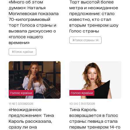
«Много об этом
Торт высотой более
думаю»: Наталья
метра и неожиданное
Могилевская показала
предложение: стало
70-килограммовый
известно, кто стал
торт Голоса страны и
вторым тренером шоу
вызвала дискуссию о
Голос страны
«голосе нашего
#Голос страны 14
времени»
#Голос країни
Голос країни
Голос країни
11:42 | 03.08.2026
10:00 | 31.07.2026
«Неожиданное
Тина Кароль
предложение»: Тина
возвращается в Голос
Кароль рассказала,
страны: певица стала
сразу ли она
первым тренером 14-го