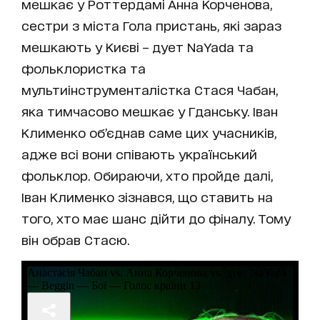
мешкає у Роттердамі Анна Корченова,
сестри з міста Гола пристань, які зараз
мешкають у Києві – дует NаYada та
фольклористка та
мультиінструменталістка Стася Чабан,
яка тимчасово мешкає у Гданську. Іван
Клименко об’єднав саме цих учасників,
адже всі вони співають український
фольклор. Обираючи, хто пройде далі,
Іван Клименко зізнався, що ставить на
того, хто має шанс дійти до фіналу. Тому
він обрав Стасю.