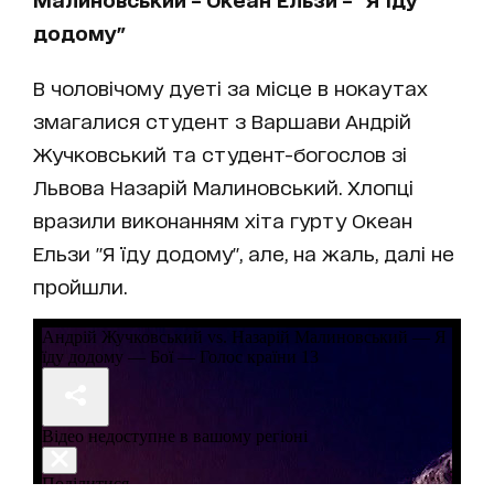
додому"
В чоловічому дуеті за місце в нокаутах
змагалися студент з Варшави Андрій
Жучковський та студент-богослов зі
Львова Назарій Малиновський. Хлопці
вразили виконанням хіта гурту Океан
Ельзи "Я їду додому", але, на жаль, далі не
пройшли.