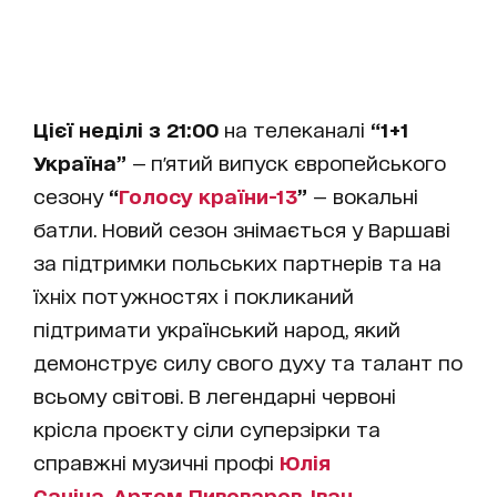
Цієї неділі з 21:00
на телеканалі
“1+1
Україна”
— п'ятий випуск європейського
сезону
“
Голосу країни-13
”
— вокальні
батли. Новий сезон знімається у Варшаві
за підтримки польських партнерів та на
їхніх потужностях і покликаний
підтримати український народ, який
демонструє силу свого духу та талант по
всьому світові. В легендарні червоні
крісла проєкту сіли суперзірки та
справжні музичні профі
Юлія
Саніна
,
Артем Пивоваров
,
Іван