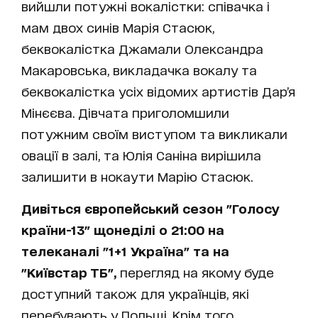
вийшли потужні вокалістки: співачка і
мам двох синів Марія Стасюк,
беквокалістка Джамали Олександра
Макаровська, викладачка вокалу та
беквокалістка усіх відомих артистів Дар’я
Мінєєва. Дівчата приголомшили
потужним своїм виступом та викликали
овації в залі, та Юлія Саніна вирішила
залишити в нокаути Марію Стасюк.
Дивіться європейський сезон "Голосу
країни-13" щонеділі о 21:00 на
телеканалі "1+1 Україна" та на
"Київстар ТБ",
перегляд на якому буде
доступний також для українців, які
перебувають у Польщі. Крім того,