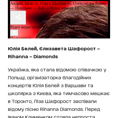
Юлія Белей, Єлизавета Шафорост —
Rihanna — Diamonds
Українка, яка стала відомою співачкою у
Польщі, організаторка благодійних
концертів Юлія Белей з Варшави та
школярка з Києва, яка тимчасово мешкає
в Торонто, Ліза Шафорост заспівали
відому пісню Rihanna Diamonds. Перед
Іваном Клименком стояла непроста