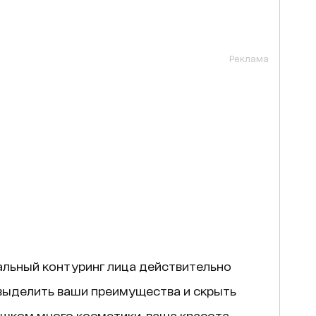
Реклама
еальный контуринг лица действительно
 выделить ваши преимущества и скрыть
ишком много косметики, ваша красота