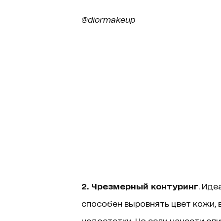
@diormakeup
2. Чрезмерный контуринг
. Ид
способен выровнять цвет кожи,
недостатки. Но если нанести сл