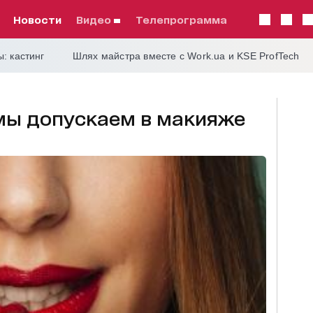
Новости
видео
телепрограмма
: кастинг
Шлях майстра вместе с Work.ua и KSE ProfTech
 мы допускаем в макияже