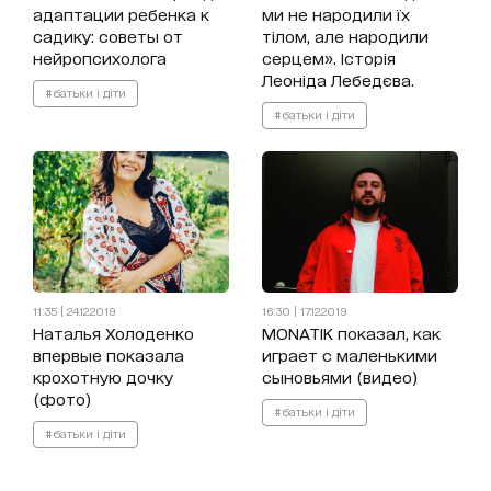
адаптации ребенка к
ми не народили їх
садику: советы от
тілом, але народили
нейропсихолога
серцем». Історія
Леоніда Лебедєва.
#батьки і діти
#батьки і діти
11:35 | 24.12.2019
16:30 | 17.12.2019
Наталья Холоденко
MONATIK показал, как
впервые показала
играет с маленькими
крохотную дочку
сыновьями (видео)
(фото)
#батьки і діти
#батьки і діти