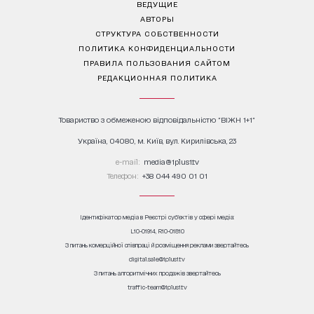
ВЕДУЩИЕ
АВТОРЫ
СТРУКТУРА СОБСТВЕННОСТИ
ПОЛИТИКА КОНФИДЕНЦИАЛЬНОСТИ
ПРАВИЛА ПОЛЬЗОВАНИЯ САЙТОМ
РЕДАКЦИОННАЯ ПОЛИТИКА
Товариство з обмеженою відповідальністю "ВІЖН 1+1"
Україна, 04080, м. Київ, вул. Кирилівська, 23
е-mail:
media@1plus1.tv
Телефон:
+38 044 490 01 01
Ідентифікатор медіа в Реєстрі суб’єктів у сфері медіа:
L10-01914, R10-01810
З питань комерційної співпраці й розміщення реклами звертайтесь
digital.sale@1plus1.tv
З питань алгоритмічних продажів звертайтесь
traffic-team@1plus1.tv