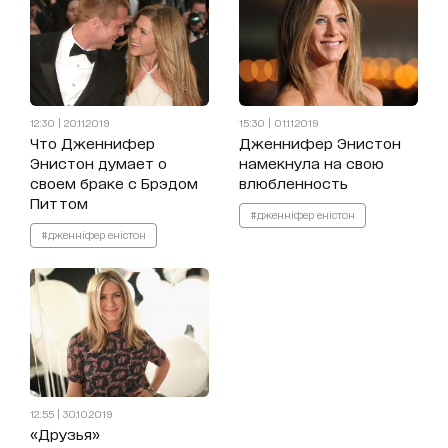
12:30 | 20.11.2019
15:30 | 01.11.2019
Что Дженнифер
Дженнифер Энистон
Энистон думает о
намекнула на свою
своем браке с Брэдом
влюбленность
Питтом
#дженніфер еністон
#дженніфер еністон
12:55 | 30.10.2019
«Друзья»