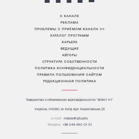
О КАНАЛЕ
РЕКЛАМА
ПРОБЛЕМЫ С ПРИЁМОМ КАНАЛА 1+1
КАТАЛОГ ПРОГРАММ
КАРЬЕРА
ВЕДУЩИЕ
АВТОРЫ
СТРУКТУРА СОБСТВЕННОСТИ
ПОЛИТИКА КОНФИДЕНЦИАЛЬНОСТИ
ПРАВИЛА ПОЛЬЗОВАНИЯ САЙТОМ
РЕДАКЦИОННАЯ ПОЛИТИКА
Товариство з обмеженою відповідальністю "ВІЖН 1+1"
Україна, 04080, м. Київ, вул. Кирилівська, 23
е-mail:
media@1plus1.tv
Телефон:
+38 044 490 01 01