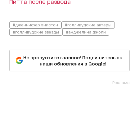
Питта после развода
#дженнифер энистон
#голливудские актеры
#голливудские звезды
#анджелина джоли
Не пропустите главное! Подпишитесь на
наши обновления в Google!
Реклама