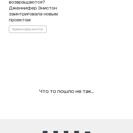
возвращаются?
Дженнифер Энистон
заинтриговала новым
проектом
#дженніфер еністон
Что то пошло не так...