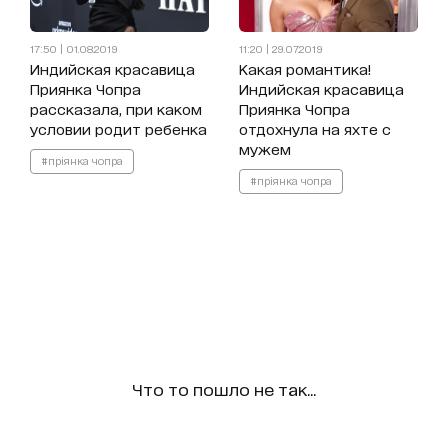
17:50 | 01.08.2019
11:20 | 29.07.2019
Индийская красавица
Какая романтика!
Приянка Чопра
Индийская красавица
рассказала, при каком
Приянка Чопра
условии родит ребенка
отдохнула на яхте с
мужем
#пріянка чопра
#пріянка чопра
Что то пошло не так...