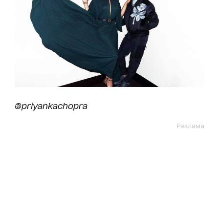
@priyankachopra
Реклама