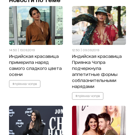
14:50 | 13.09.2019
12:50 | 09.09.2019
Индийская красавица
Индийская красавица
примерила наряд
Приянка Чопра
самого сладкого цвета
подчеркнула
осени
аппетитные формы
соблазнительными
#пріянка чопра
нарядами
#пріянка чопра