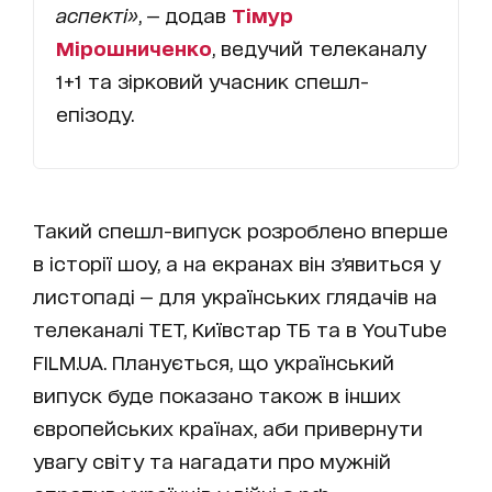
аспекті»
, — додав
Тімур
Мірошниченко
, ведучий телеканалу
1+1 та зірковий учасник спешл-
епізоду.
Такий спешл-випуск розроблено вперше
в історії шоу, а на екранах він зʼявиться у
листопаді — для українських глядачів на
телеканалі ТЕТ, Київстар ТБ та в YouTube
FILM.UA. Планується, що український
випуск буде показано також в інших
європейських країнах, аби привернути
увагу світу та нагадати про мужній