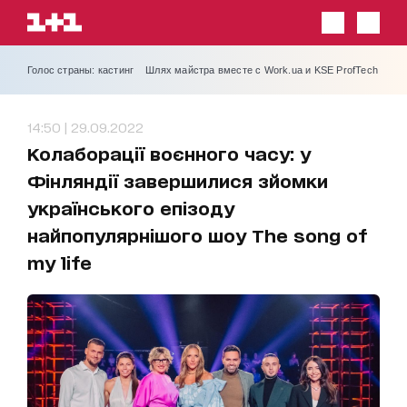
Голос страны: кастинг
Шлях майстра вместе с Work.ua и KSE ProfTech
14:50 | 29.09.2022
Колаборації воєнного часу: у
Фінляндії завершилися зйомки
українського епізоду
найпопулярнішого шоу The song of
my life