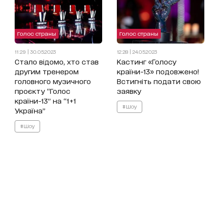
Голос страны
Голос страны
11:29 | 30.05.2023
12:28 | 24.05.2023
Стало відомо, хто став
Кастинг «Голосу
другим тренером
країни-13» подовжено!
головного музичного
Встигніть подати свою
проєкту “Голос
заявку
країни-13” на “1+1
#Шоу
Україна”
#Шоу