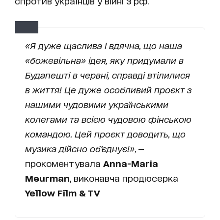
спротив українців у війні з рф.
«Я дуже щаслива і вдячна, що наша
«божевільна» ідея, яку придумали в
Будапешті в червні, справді втілилися
в життя! Це дуже особливий проєкт з
нашими чудовими українськими
колегами та всією чудовою фінською
командою. Цей проєкт доводить, що
музика дійсно об’єднує!»
, —
прокоментувала
Anna-Maria
Meurman
, виконавча продюсерка
Yellow Film & TV