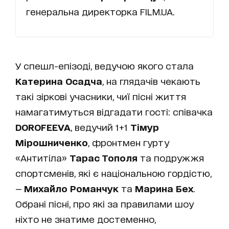
генеральна директорка FILM.UA.
У спешл-епізоді, ведучою якого стала
Катерина Осадча
, на глядачів чекають
такі зіркові учасники, чиї пісні життя
намагатимуться відгадати гості: співачка
DOROFEEVA
, ведучий 1+1
Тімур
Мірошниченко
, фронтмен гурту
«Антитіла»
Тарас Тополя
та подружжя
спортсменів, які є національною гордістю,
—
Михайло Романчук
та
Марина Бех
.
Обрані пісні, про які за правилами шоу
ніхто не знатиме достеменно,