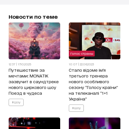
Новости по теме
Голос страны
12:37 | 17.10.2025
10:07 | 22.06.2023
Путешествие за
Стало відоме ім’я
мечтами: MONATIK
третього тренера
зазвучит в саундтреке
нового особливого
нового циркового шоу
сезону “Голосу країни”
Поезд в чудеса
на телеканалі “1+1
Україна”
#Шоу
#Шоу