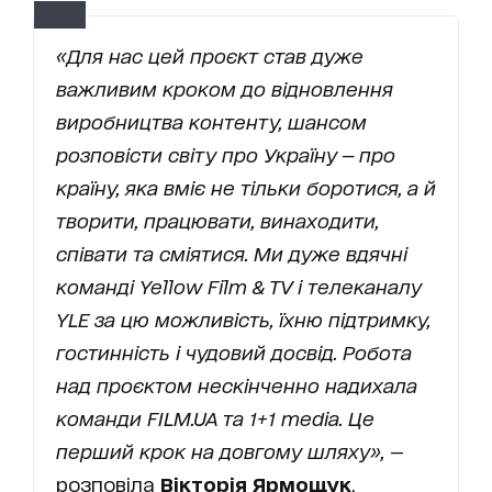
«Для нас цей проєкт став дуже
важливим кроком до відновлення
виробництва контенту, шансом
розповісти світу про Україну — про
країну, яка вміє не тільки боротися, а й
творити, працювати, винаходити,
співати та сміятися. Ми дуже вдячні
команді Yellow Film & TV і телеканалу
YLE за цю можливість, їхню підтримку,
гостинність і чудовий досвід. Робота
над проєктом нескінченно надихала
команди FILM.UA та 1+1 media. Це
перший крок на довгому шляху»,
—
розповіла
Вікторія Ярмощук
,