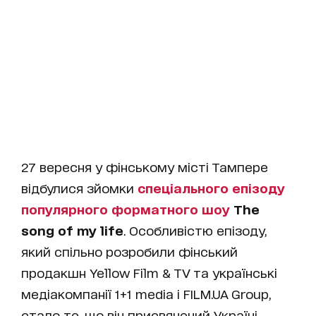
27 вересня у фінському місті Тампере
відбулися зйомки
спеціального епізоду
популярного форматного шоу
The
song of my life
. Особливістю епізоду,
який спільно розробили фінський
продакшн Yellow Film & TV та українські
медіакомпанії 1+1 media і FILM.UA Group,
стало те, що він присвячений Україні,