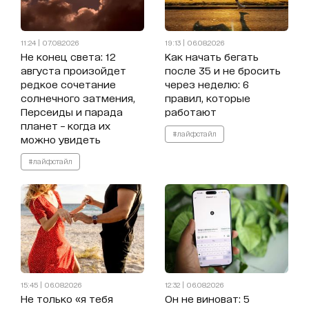
11:24 | 07.08.2026
19:13 | 06.08.2026
Не конец света: 12
Как начать бегать
августа произойдет
после 35 и не бросить
редкое сочетание
через неделю: 6
солнечного затмения,
правил, которые
Персеиды и парада
работают
планет – когда их
#лайфстайл
можно увидеть
#лайфстайл
15:45 | 06.08.2026
12:32 | 06.08.2026
Не только «я тебя
Он не виноват: 5