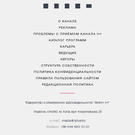
О КАНАЛЕ
РЕКЛАМА
ПРОБЛЕМЫ С ПРИЁМОМ КАНАЛА 1+1
КАТАЛОГ ПРОГРАММ
КАРЬЕРА
ВЕДУЩИЕ
АВТОРЫ
СТРУКТУРА СОБСТВЕННОСТИ
ПОЛИТИКА КОНФИДЕНЦИАЛЬНОСТИ
ПРАВИЛА ПОЛЬЗОВАНИЯ САЙТОМ
РЕДАКЦИОННАЯ ПОЛИТИКА
Товариство з обмеженою відповідальністю "ВІЖН 1+1"
Україна, 04080, м. Київ, вул. Кирилівська, 23
е-mail:
media@1plus1.tv
Телефон:
+38 044 490 01 01