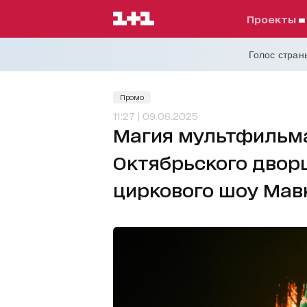
проекты
Голос страны
Промо
11:27 | 09.06.2025
Магия мультфильма
Октябрьского двор
циркового шоу Мав