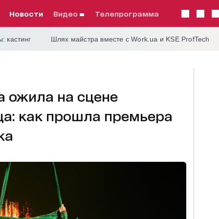
Новости
видео
телепрограмма
: кастинг
Шлях майстра вместе с Work.ua и KSE ProfTech
 ожила на сцене
ца: как прошла премьера
ка