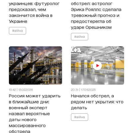
украинцев: футуролог
обстрел: астролог
предсказал, чем
Эрика Рояллс сделала
закончится война в
тревожный прогноз и
Украине
предостерегла об
ударе Орешником
#війна
#війна
13:42 | 13.02.2026
20:31 | 17.06.2025
Россия может ударить
Начался обстрел, а
в ближайшие дни:
рядом нет укрытия: что
военный эксперт
делать
назвал вероятные
#війна
даты нового
массированного
обстрела