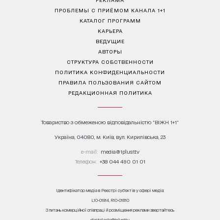
ПРОБЛЕМЫ С ПРИЁМОМ КАНАЛА 1+1
КАТАЛОГ ПРОГРАММ
КАРЬЕРА
ВЕДУЩИЕ
АВТОРЫ
СТРУКТУРА СОБСТВЕННОСТИ
ПОЛИТИКА КОНФИДЕНЦИАЛЬНОСТИ
ПРАВИЛА ПОЛЬЗОВАНИЯ САЙТОМ
РЕДАКЦИОННАЯ ПОЛИТИКА
Товариство з обмеженою відповідальністю "ВІЖН 1+1"
Україна, 04080, м. Київ, вул. Кирилівська, 23
е-mail:
media@1plus1.tv
Телефон:
+38 044 490 01 01
Ідентифікатор медіа в Реєстрі суб’єктів у сфері медіа:
L10-01914, R10-01810
З питань комерційної співпраці й розміщення реклами звертайтесь
digital.sale@1plus1.tv