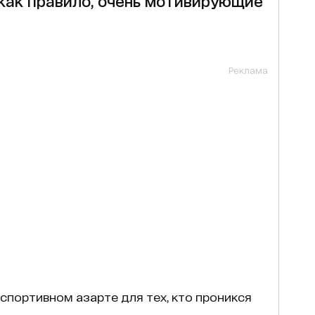
как правило, очень мотивирующие
Реклама
портивном азарте для тех, кто проникся