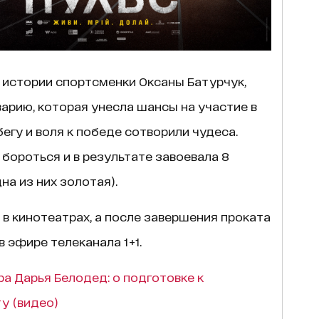
 истории спортсменки Оксаны Батурчук,
арию, которая унесла шансы на участие в
бегу и воля к победе сотворили чудеса.
 бороться и в результате завоевала 8
на из них золотая).
в кинотеатрах, а после завершения проката
 эфире телеканала 1+1.
а Дарья Белодед: о подготовке к
у (видео)