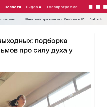
Новости
видео
телепрограмма
: кастинг
Шлях майстра вместе с Work.ua и KSE ProfTech
выходных: подборка
мов про силу духа у