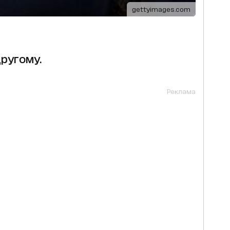
gettyimages.com
ругому.
Реклама