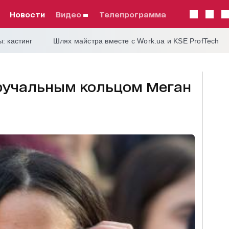
Новости
видео
телепрограмма
: кастинг
Шлях майстра вместе с Work.ua и KSE ProfTech
бручальным кольцом Меган