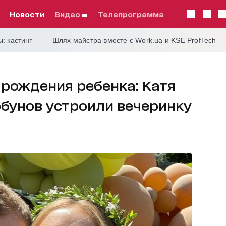
Новости
видео
телепрограмма
: кастинг
Шлях майстра вместе с Work.ua и KSE ProfTech
 рождения ребенка: Катя
рбунов устроили вечеринку