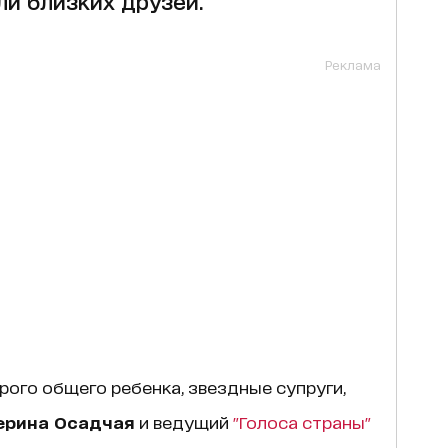
ли близких друзей.
Реклама
рого общего ребенка, звездные супруги,
ерина Осадчая
и ведущий
"Голоса страны"