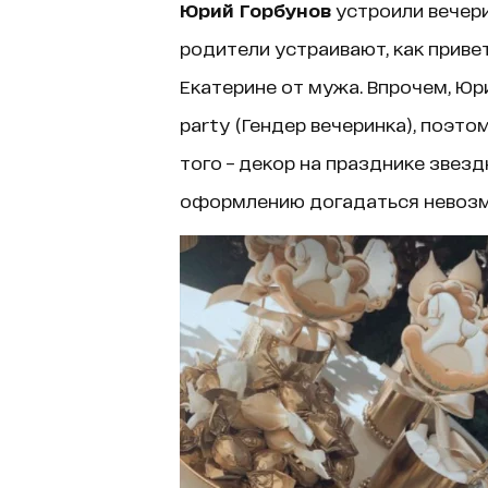
Юрий Горбунов
устроили вечер
родители устраивают, как приве
Екатерине от мужа. Впрочем, Юри
party (Гендер вечеринка), поэто
того – декор на празднике звез
оформлению догадаться невоз