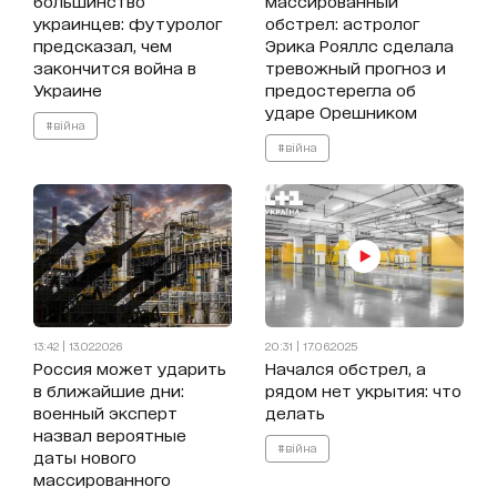
большинство
массированный
украинцев: футуролог
обстрел: астролог
предсказал, чем
Эрика Рояллс сделала
закончится война в
тревожный прогноз и
Украине
предостерегла об
ударе Орешником
#війна
#війна
13:42 | 13.02.2026
20:31 | 17.06.2025
Россия может ударить
Начался обстрел, а
в ближайшие дни:
рядом нет укрытия: что
военный эксперт
делать
назвал вероятные
#війна
даты нового
массированного