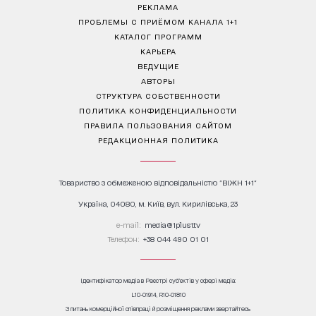
РЕКЛАМА
ПРОБЛЕМЫ С ПРИЁМОМ КАНАЛА 1+1
КАТАЛОГ ПРОГРАММ
КАРЬЕРА
ВЕДУЩИЕ
АВТОРЫ
СТРУКТУРА СОБСТВЕННОСТИ
ПОЛИТИКА КОНФИДЕНЦИАЛЬНОСТИ
ПРАВИЛА ПОЛЬЗОВАНИЯ САЙТОМ
РЕДАКЦИОННАЯ ПОЛИТИКА
Товариство з обмеженою відповідальністю "ВІЖН 1+1"
Україна, 04080, м. Київ, вул. Кирилівська, 23
е-mail:
media@1plus1.tv
Телефон:
+38 044 490 01 01
Ідентифікатор медіа в Реєстрі суб’єктів у сфері медіа:
L10-01914, R10-01810
З питань комерційної співпраці й розміщення реклами звертайтесь