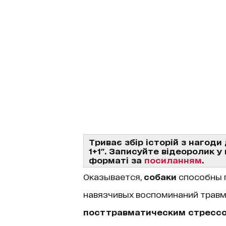
Триває збір історій з нагоди
1+1". Записуйте відеоролик 
форматі за
посиланням
.
Оказывается,
собаки
способны п
навязчивых воспоминаний трав
посттравматическим стресс