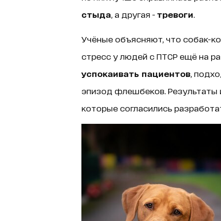
стыда
, а другая -
тревоги
.
Учёные объясняют, что собак-к
стресс у людей с ПТСР ещё на ра
успокаивать пациентов
, подх
эпизод флешбеков. Результаты 
которые согласились разработа