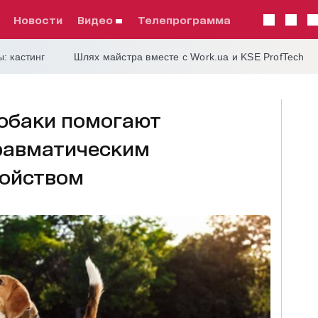
Новости
видео
телепрограмма
: кастинг
Шлях майстра вместе с Work.ua и KSE ProfTech
собаки помогают
равматическим
ройством