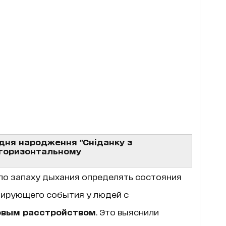
 дня народження "Сніданку з
у горизонтальному
о запаху дыхания определять состояния
мирующего события у людей с
овым расстройством
. Это выяснили