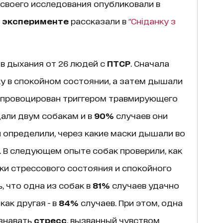
 своего исследования опубликовали в
б
эксперименте
рассказали в
"Сніданку з
в дыхания от 26 людей с
ПТСР
. Сначала
 в спокойном состоянии, а затем дышали
 спровоцирован триггером травмирующего
али двум собакам и в
90%
случаев они
и определили, через какие маски дышали во
т. В следующем опыте собак проверили, как
ки стрессового состояния и спокойного
, что одна из собак в
81%
случаев удачно
как другая - в
84%
случаев. При этом, одна
ознавать
стресс
, вызванный чувством