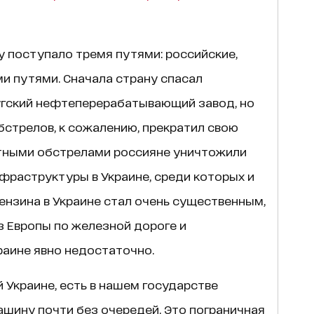
у поступало тремя путями: российские,
и путями. Сначала страну спасал
угский нефтеперерабатывающий завод, но
бстрелов, к сожалению, прекратил свою
кетными обстрелами россияне уничтожили
фраструктуры в Украине, среди которых и
нзина в Украине стал очень существенным,
з Европы по железной дороге и
аине явно недостаточно.
 Украине, есть в нашем государстве
ашину почти без очередей. Это пограничная