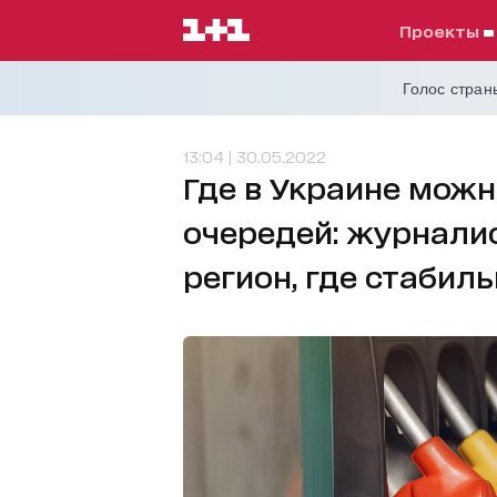
проекты
Голос страны
13:04 | 30.05.2022
Где в Украине можн
очередей: журналис
регион, где стабил