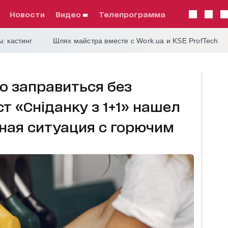
Новости
видео
телепрограмма
: кастинг
Шлях майстра вместе с Work.ua и KSE ProfTech
о заправиться без
т «Сніданку з 1+1» нашел
ьная ситуация с горючим