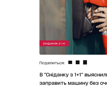
СНІДАНОК З 1+1
Поделиться:
В "Сніданку з 1+1" выясни
заправить машину без о