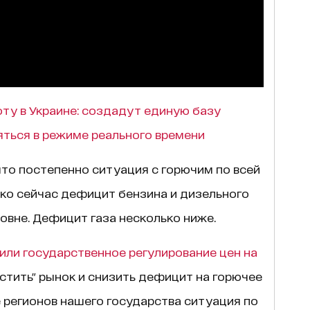
оту в Украине: создадут единую базу
яться в режиме реального времени
что постепенно ситуация с горючим по всей
ако сейчас дефицит бензина и дизельного
овне. Дефицит газа несколько ниже.
или государственное регулирование цен на
устить" рынок и снизить дефицит на горючее
е регионов нашего государства ситуация по