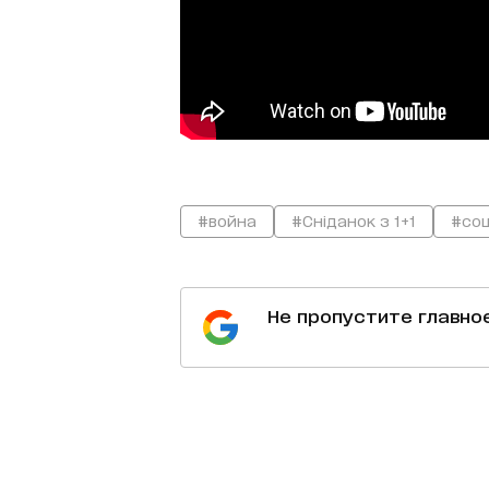
#война
#Сніданок з 1+1
#со
Не пропустите главно