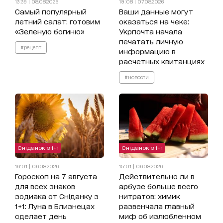
13:39 | 08.08.2026
19:08 | 07.08.2026
Самый популярный
Ваши данные могут
летний салат: готовим
оказаться на чеке:
«Зеленую богиню»
Укрпочта начала
печатать личную
#рецепт
информацию в
расчетных квитанциях
#новости
Сніданок з 1+1
Сніданок з 1+1
16:01 | 06.08.2026
15:01 | 06.08.2026
Гороскоп на 7 августа
Действительно ли в
для всех знаков
арбузе больше всего
зодиака от Сніданку з
нитратов: химик
1+1: Луна в Близнецах
развенчала главный
сделает день
миф об излюбленном