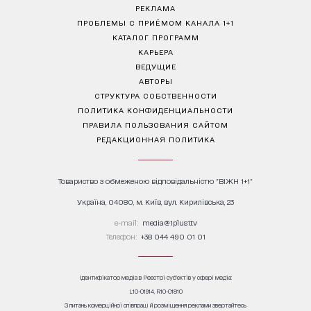
РЕКЛАМА
ПРОБЛЕМЫ С ПРИЁМОМ КАНАЛА 1+1
КАТАЛОГ ПРОГРАММ
КАРЬЕРА
ВЕДУЩИЕ
АВТОРЫ
СТРУКТУРА СОБСТВЕННОСТИ
ПОЛИТИКА КОНФИДЕНЦИАЛЬНОСТИ
ПРАВИЛА ПОЛЬЗОВАНИЯ САЙТОМ
РЕДАКЦИОННАЯ ПОЛИТИКА
Товариство з обмеженою відповідальністю "ВІЖН 1+1"
Україна, 04080, м. Київ, вул. Кирилівська, 23
е-mail:
media@1plus1.tv
Телефон:
+38 044 490 01 01
Ідентифікатор медіа в Реєстрі суб’єктів у сфері медіа:
L10-01914, R10-01810
З питань комерційної співпраці й розміщення реклами звертайтесь