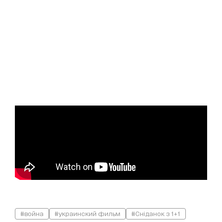
#война
#украинский фильм
#Сніданок з 1+1