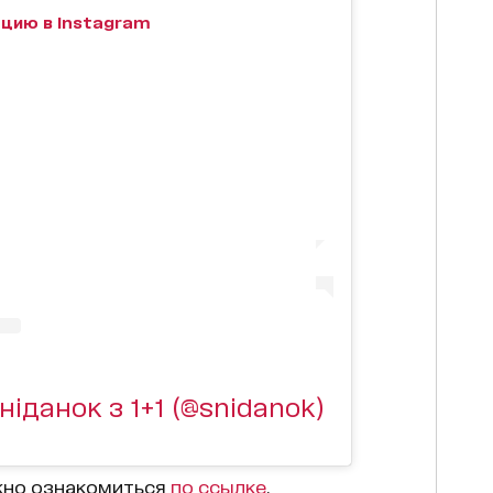
цию в Instagram
іданок з 1+1 (@snidanok)
жно ознакомиться
по ссылке
.